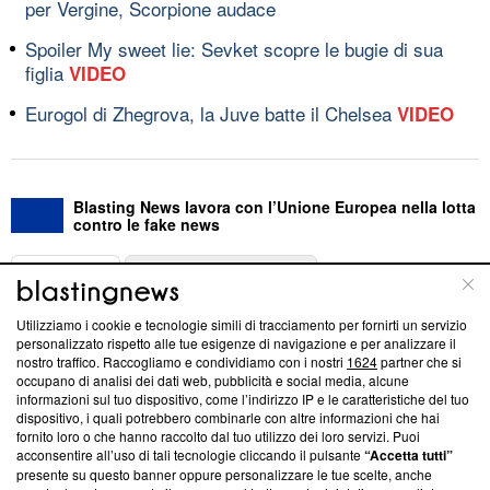
per Vergine, Scorpione audace
Spoiler My sweet lie: Sevket scopre le bugie di sua
figlia
VIDEO
Eurogol di Zhegrova, la Juve batte il Chelsea
VIDEO
Blasting News lavora con l’Unione Europea nella lotta
contro le fake news
ABOUT
LINEA EDITORIALE
Utilizziamo i cookie e tecnologie simili di tracciamento per fornirti un servizio
Questa sezione offre informazioni trasparenti su Blasting
personalizzato rispetto alle tue esigenze di navigazione e per analizzare il
nostro traffico. Raccogliamo e condividiamo con i nostri
1624
partner che si
News, sui nostri processi editoriali e su come ci impegniamo a
occupano di analisi dei dati web, pubblicità e social media, alcune
creare news di qualità. Inoltre, afferma la nostra aderenza a
informazioni sul tuo dispositivo, come l’indirizzo IP e le caratteristiche del tuo
‘Trust Project - News with Integrity’
Blasting News non è
dispositivo, i quali potrebbero combinarle con altre informazioni che hai
ancora membro del programma, ma ha richiesto di farne
fornito loro o che hanno raccolto dal tuo utilizzo dei loro servizi. Puoi
parte; Trust Project non ha ancora effettuato una verifica di
acconsentire all’uso di tali tecnologie cliccando il pulsante
“Accetta tutti”
conformità agli standard.
presente su questo banner oppure personalizzare le tue scelte, anche