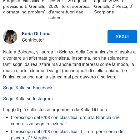
5 agosto, classifica e
scena 11-20 agosto
agosto 2026: 1ﾟ
previsioni: 1ﾟGemelli,
2026: Toro, sorpresa
Gemelli, 2ﾟPesci, 3ﾟ
giornata 'no problem'
d'amore fuori dagli
Scorpione
schemi
Katia Di Luna
SEGUI
Contributor
Nata a Bologna, si laurea in Scienze della Comunicazione, aspira a
diventare un'affermata giornalista. Insomma, non ha solamente
tanti sogni da realizzare ma anche tanti interessi come la moda, la
musica, arte, cinema, i viaggi (anche quelli di stelle e pianeti) e
l'unica cosa che non la stanca mai per davvero è scrivere.
Segui
Katia
su Facebook
Segui
Katia
su Instagram
Leggi di più sullo stesso argomento da Katia Di Luna:
L'oroscopo del 6/08 con classifica: oro alla Bilancia che
concretizza sogni relazionali
L'oroscopo del 5/08 con classifica: 1° Toro per ricerca del
piacere, 2° Vergine