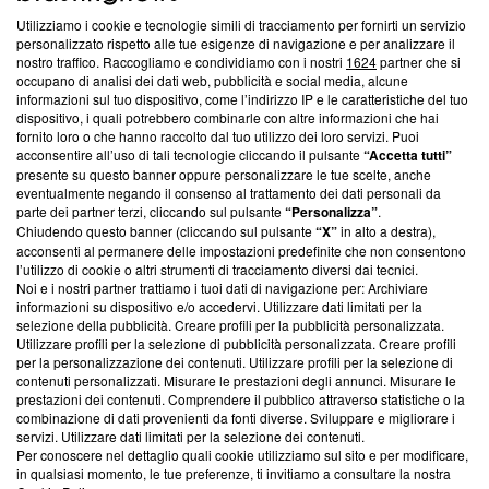
Utilizziamo i cookie e tecnologie simili di tracciamento per fornirti un servizio
Questa sezione offre informazioni trasparenti su Blasting
personalizzato rispetto alle tue esigenze di navigazione e per analizzare il
nostro traffico. Raccogliamo e condividiamo con i nostri
1624
partner che si
News, sui nostri processi editoriali e su come ci impegniamo a
occupano di analisi dei dati web, pubblicità e social media, alcune
creare news di qualità. Inoltre, afferma la nostra aderenza a
informazioni sul tuo dispositivo, come l’indirizzo IP e le caratteristiche del tuo
‘Trust Project - News with Integrity’
Blasting News non è
dispositivo, i quali potrebbero combinarle con altre informazioni che hai
ancora membro del programma, ma ha richiesto di farne
fornito loro o che hanno raccolto dal tuo utilizzo dei loro servizi. Puoi
parte; Trust Project non ha ancora effettuato una verifica di
acconsentire all’uso di tali tecnologie cliccando il pulsante
“Accetta tutti”
conformità agli standard.
presente su questo banner oppure personalizzare le tue scelte, anche
eventualmente negando il consenso al trattamento dei dati personali da
parte dei partner terzi, cliccando sul pulsante
“Personalizza”
.
Su di noi
Chiudendo questo banner (cliccando sul pulsante
“X”
in alto a destra),
acconsenti al permanere delle impostazioni predefinite che non consentono
Team editoriale
l’utilizzo di cookie o altri strumenti di tracciamento diversi dai tecnici.
Noi e i nostri partner trattiamo i tuoi dati di navigazione per: Archiviare
Corporate
informazioni su dispositivo e/o accedervi. Utilizzare dati limitati per la
selezione della pubblicità. Creare profili per la pubblicità personalizzata.
Redazione
Utilizzare profili per la selezione di pubblicità personalizzata. Creare profili
per la personalizzazione dei contenuti. Utilizzare profili per la selezione di
Informativa Privacy
contenuti personalizzati. Misurare le prestazioni degli annunci. Misurare le
prestazioni dei contenuti. Comprendere il pubblico attraverso statistiche o la
Cookie Policy
combinazione di dati provenienti da fonti diverse. Sviluppare e migliorare i
servizi. Utilizzare dati limitati per la selezione dei contenuti.
Blasting SA, IDI CHE-247.845.224, Via Carlo Frasca, 3 - 6900
Per conoscere nel dettaglio quali cookie utilizziamo sul sito e per modificare,
Lugano (Svizzera) Tel:
+39 0690258937
in qualsiasi momento, le tue preferenze, ti invitiamo a consultare la nostra