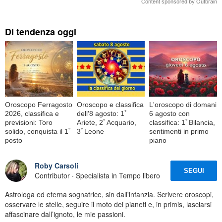
Content sponsored by Outbrain
Di tendenza oggi
Oroscopo Ferragosto
Oroscopo e classifica
L'oroscopo di domani
2026, classifica e
dell'8 agosto: 1ﾟ
6 agosto con
previsioni: Toro
Ariete, 2ﾟAcquario,
classifica: 1ﾟBilancia,
solido, conquista il 1ﾟ
3ﾟLeone
sentimenti in primo
posto
piano
Roby Carsoli
SEGUI
Contributor · Specialista in Tempo libero
Astrologa ed eterna sognatrice, sin dall'infanzia. Scrivere oroscopi,
osservare le stelle, seguire il moto dei pianeti e, in primis, lasciarsi
affascinare dall’ignoto, le mie passioni.