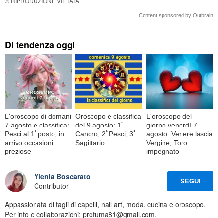
© RIPRODUZIONE VIETATA
Content sponsored by Outbrain
Di tendenza oggi
L'oroscopo di domani
Oroscopo e classifica
L'oroscopo del
7 agosto e classifica:
del 9 agosto: 1ﾟ
giorno venerdì 7
Pesci al 1ﾟposto, in
Cancro, 2ﾟPesci, 3ﾟ
agosto: Venere lascia
arrivo occasioni
Sagittario
Vergine, Toro
preziose
impegnato
Ylenia Boscarato
SEGUI
Contributor
Appassionata di tagli di capelli, nail art, moda, cucina e oroscopo.
Per info e collaborazioni: profuma81@gmail.com.