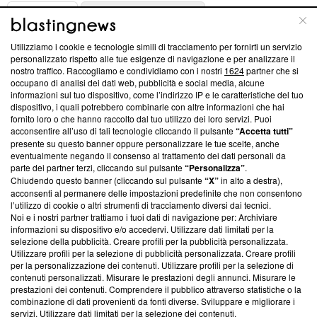
ABOUT
LINEA EDITORIALE
Utilizziamo i cookie e tecnologie simili di tracciamento per fornirti un servizio
Questa sezione offre informazioni trasparenti su Blasting
personalizzato rispetto alle tue esigenze di navigazione e per analizzare il
nostro traffico. Raccogliamo e condividiamo con i nostri
1624
partner che si
News, sui nostri processi editoriali e su come ci impegniamo a
occupano di analisi dei dati web, pubblicità e social media, alcune
creare news di qualità. Inoltre, afferma la nostra aderenza a
informazioni sul tuo dispositivo, come l’indirizzo IP e le caratteristiche del tuo
‘Trust Project - News with Integrity’
Blasting News non è
dispositivo, i quali potrebbero combinarle con altre informazioni che hai
ancora membro del programma, ma ha richiesto di farne
fornito loro o che hanno raccolto dal tuo utilizzo dei loro servizi. Puoi
parte; Trust Project non ha ancora effettuato una verifica di
acconsentire all’uso di tali tecnologie cliccando il pulsante
“Accetta tutti”
conformità agli standard.
presente su questo banner oppure personalizzare le tue scelte, anche
eventualmente negando il consenso al trattamento dei dati personali da
parte dei partner terzi, cliccando sul pulsante
“Personalizza”
.
Su di noi
Chiudendo questo banner (cliccando sul pulsante
“X”
in alto a destra),
acconsenti al permanere delle impostazioni predefinite che non consentono
Team editoriale
l’utilizzo di cookie o altri strumenti di tracciamento diversi dai tecnici.
Noi e i nostri partner trattiamo i tuoi dati di navigazione per: Archiviare
Corporate
informazioni su dispositivo e/o accedervi. Utilizzare dati limitati per la
selezione della pubblicità. Creare profili per la pubblicità personalizzata.
Redazione
Utilizzare profili per la selezione di pubblicità personalizzata. Creare profili
per la personalizzazione dei contenuti. Utilizzare profili per la selezione di
Informativa Privacy
contenuti personalizzati. Misurare le prestazioni degli annunci. Misurare le
prestazioni dei contenuti. Comprendere il pubblico attraverso statistiche o la
Cookie Policy
combinazione di dati provenienti da fonti diverse. Sviluppare e migliorare i
servizi. Utilizzare dati limitati per la selezione dei contenuti.