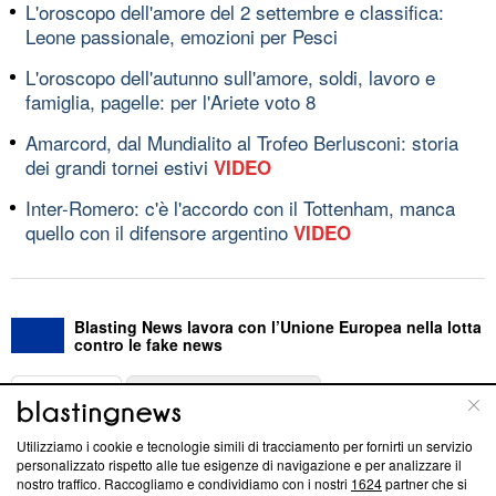
L'oroscopo dell'amore del 2 settembre e classifica:
Leone passionale, emozioni per Pesci
L'oroscopo dell'autunno sull'amore, soldi, lavoro e
famiglia, pagelle: per l'Ariete voto 8
Amarcord, dal Mundialito al Trofeo Berlusconi: storia
dei grandi tornei estivi
VIDEO
Inter-Romero: c'è l'accordo con il Tottenham, manca
quello con il difensore argentino
VIDEO
Blasting News lavora con l’Unione Europea nella lotta
contro le fake news
ABOUT
LINEA EDITORIALE
Utilizziamo i cookie e tecnologie simili di tracciamento per fornirti un servizio
Questa sezione offre informazioni trasparenti su Blasting
personalizzato rispetto alle tue esigenze di navigazione e per analizzare il
nostro traffico. Raccogliamo e condividiamo con i nostri
1624
partner che si
News, sui nostri processi editoriali e su come ci impegniamo a