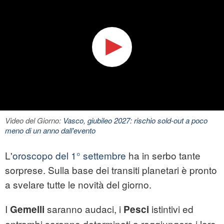
Video del Giorno:
Vasco, giubileo 2027: rischio sold-out a poco
meno di un anno dall'evento
L'
oroscopo del 1° settembre
ha in serbo tante
sorprese. Sulla base dei transiti planetari è pronto
a svelare tutte le novità del giorno.
I
saranno audaci, i
istintivi ed
Gemelli
Pesci
entrambi saranno determinati a raggiungere i loro