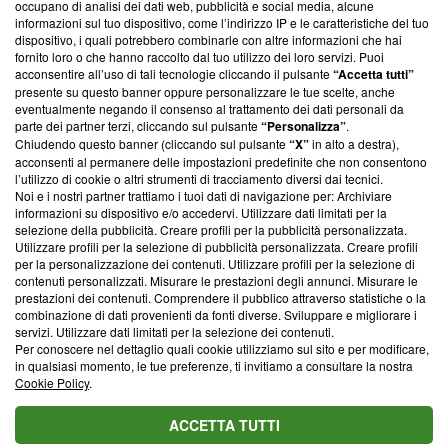
occupano di analisi dei dati web, pubblicità e social media, alcune
creare news di qualità. Inoltre, afferma la nostra aderenza a
informazioni sul tuo dispositivo, come l’indirizzo IP e le caratteristiche del tuo
‘Trust Project - News with Integrity’
Blasting News non è
dispositivo, i quali potrebbero combinarle con altre informazioni che hai
ancora membro del programma, ma ha richiesto di farne
fornito loro o che hanno raccolto dal tuo utilizzo dei loro servizi. Puoi
parte; Trust Project non ha ancora effettuato una verifica di
acconsentire all’uso di tali tecnologie cliccando il pulsante
“Accetta tutti”
conformità agli standard.
presente su questo banner oppure personalizzare le tue scelte, anche
eventualmente negando il consenso al trattamento dei dati personali da
parte dei partner terzi, cliccando sul pulsante
“Personalizza”
.
Su di noi
Chiudendo questo banner (cliccando sul pulsante
“X”
in alto a destra),
acconsenti al permanere delle impostazioni predefinite che non consentono
Team editoriale
l’utilizzo di cookie o altri strumenti di tracciamento diversi dai tecnici.
Noi e i nostri partner trattiamo i tuoi dati di navigazione per: Archiviare
Corporate
informazioni su dispositivo e/o accedervi. Utilizzare dati limitati per la
selezione della pubblicità. Creare profili per la pubblicità personalizzata.
Redazione
Utilizzare profili per la selezione di pubblicità personalizzata. Creare profili
per la personalizzazione dei contenuti. Utilizzare profili per la selezione di
Informativa Privacy
contenuti personalizzati. Misurare le prestazioni degli annunci. Misurare le
prestazioni dei contenuti. Comprendere il pubblico attraverso statistiche o la
Cookie Policy
combinazione di dati provenienti da fonti diverse. Sviluppare e migliorare i
servizi. Utilizzare dati limitati per la selezione dei contenuti.
Blasting SA, IDI CHE-247.845.224, Via Carlo Frasca, 3 - 6900
Per conoscere nel dettaglio quali cookie utilizziamo sul sito e per modificare,
Lugano (Svizzera) Tel:
+39 0690258937
in qualsiasi momento, le tue preferenze, ti invitiamo a consultare la nostra
Cookie Policy
.
© 2026 Blasting News
ACCETTA TUTTI