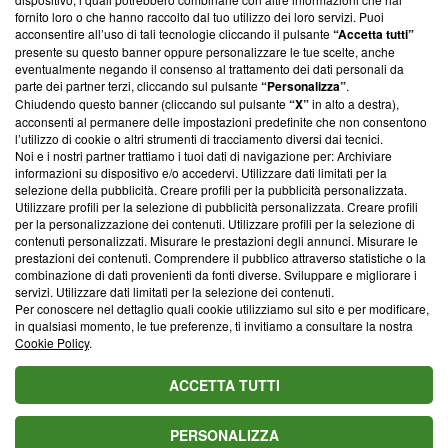
ancora membro del programma, ma ha richiesto di farne
fornito loro o che hanno raccolto dal tuo utilizzo dei loro servizi. Puoi
parte; Trust Project non ha ancora effettuato una verifica di
acconsentire all’uso di tali tecnologie cliccando il pulsante
“Accetta tutti”
conformità agli standard.
presente su questo banner oppure personalizzare le tue scelte, anche
eventualmente negando il consenso al trattamento dei dati personali da
parte dei partner terzi, cliccando sul pulsante
“Personalizza”
.
Su di noi
Chiudendo questo banner (cliccando sul pulsante
“X”
in alto a destra),
acconsenti al permanere delle impostazioni predefinite che non consentono
Team editoriale
l’utilizzo di cookie o altri strumenti di tracciamento diversi dai tecnici.
Noi e i nostri partner trattiamo i tuoi dati di navigazione per: Archiviare
Corporate
informazioni su dispositivo e/o accedervi. Utilizzare dati limitati per la
selezione della pubblicità. Creare profili per la pubblicità personalizzata.
Redazione
Utilizzare profili per la selezione di pubblicità personalizzata. Creare profili
per la personalizzazione dei contenuti. Utilizzare profili per la selezione di
Informativa Privacy
contenuti personalizzati. Misurare le prestazioni degli annunci. Misurare le
prestazioni dei contenuti. Comprendere il pubblico attraverso statistiche o la
Cookie Policy
combinazione di dati provenienti da fonti diverse. Sviluppare e migliorare i
servizi. Utilizzare dati limitati per la selezione dei contenuti.
Blasting SA, IDI CHE-247.845.224, Via Carlo Frasca, 3 - 6900
Per conoscere nel dettaglio quali cookie utilizziamo sul sito e per modificare,
Lugano (Svizzera) Tel:
+39 0690258937
in qualsiasi momento, le tue preferenze, ti invitiamo a consultare la nostra
Cookie Policy
.
© 2026 Blasting News
ACCETTA TUTTI
PERSONALIZZA