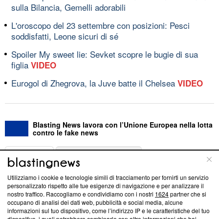
sulla Bilancia, Gemelli adorabili
L'oroscopo del 23 settembre con posizioni: Pesci
soddisfatti, Leone sicuri di sé
Spoiler My sweet lie: Sevket scopre le bugie di sua
figlia
VIDEO
Eurogol di Zhegrova, la Juve batte il Chelsea
VIDEO
Blasting News lavora con l’Unione Europea nella lotta
contro le fake news
ABOUT
LINEA EDITORIALE
Utilizziamo i cookie e tecnologie simili di tracciamento per fornirti un servizio
Questa sezione offre informazioni trasparenti su Blasting
personalizzato rispetto alle tue esigenze di navigazione e per analizzare il
nostro traffico. Raccogliamo e condividiamo con i nostri
1624
partner che si
News, sui nostri processi editoriali e su come ci impegniamo a
occupano di analisi dei dati web, pubblicità e social media, alcune
creare news di qualità. Inoltre, afferma la nostra aderenza a
informazioni sul tuo dispositivo, come l’indirizzo IP e le caratteristiche del tuo
‘Trust Project - News with Integrity’
Blasting News non è
dispositivo, i quali potrebbero combinarle con altre informazioni che hai