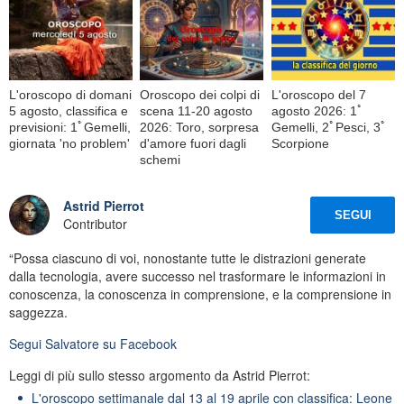
L'oroscopo di domani
Oroscopo dei colpi di
L'oroscopo del 7
5 agosto, classifica e
scena 11-20 agosto
agosto 2026: 1ﾟ
previsioni: 1ﾟGemelli,
2026: Toro, sorpresa
Gemelli, 2ﾟPesci, 3ﾟ
giornata 'no problem'
d'amore fuori dagli
Scorpione
schemi
Astrid Pierrot
SEGUI
Contributor
“Possa ciascuno di voi, nonostante tutte le distrazioni generate
dalla tecnologia, avere successo nel trasformare le informazioni in
conoscenza, la conoscenza in comprensione, e la comprensione in
saggezza.
Segui
Salvatore
su Facebook
Leggi di più sullo stesso argomento da Astrid Pierrot:
L'oroscopo settimanale dal 13 al 19 aprile con classifica: Leone