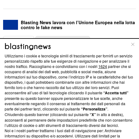
Blasting News lavora con l’Unione Europea nella lotta
contro le fake news
ABOUT
LINEA EDITORIALE
Utilizziamo i cookie e tecnologie simili di tracciamento per fornirti un servizio
Questa sezione offre informazioni trasparenti su Blasting
personalizzato rispetto alle tue esigenze di navigazione e per analizzare il
nostro traffico. Raccogliamo e condividiamo con i nostri
1624
partner che si
News, sui nostri processi editoriali e su come ci impegniamo a
occupano di analisi dei dati web, pubblicità e social media, alcune
creare news di qualità. Inoltre, afferma la nostra aderenza a
informazioni sul tuo dispositivo, come l’indirizzo IP e le caratteristiche del tuo
‘Trust Project - News with Integrity’
Blasting News non è
dispositivo, i quali potrebbero combinarle con altre informazioni che hai
ancora membro del programma, ma ha richiesto di farne
fornito loro o che hanno raccolto dal tuo utilizzo dei loro servizi. Puoi
parte; Trust Project non ha ancora effettuato una verifica di
acconsentire all’uso di tali tecnologie cliccando il pulsante
“Accetta tutti”
conformità agli standard.
presente su questo banner oppure personalizzare le tue scelte, anche
eventualmente negando il consenso al trattamento dei dati personali da
parte dei partner terzi, cliccando sul pulsante
“Personalizza”
.
Su di noi
Chiudendo questo banner (cliccando sul pulsante
“X”
in alto a destra),
acconsenti al permanere delle impostazioni predefinite che non consentono
Team editoriale
l’utilizzo di cookie o altri strumenti di tracciamento diversi dai tecnici.
Noi e i nostri partner trattiamo i tuoi dati di navigazione per: Archiviare
Corporate
informazioni su dispositivo e/o accedervi. Utilizzare dati limitati per la