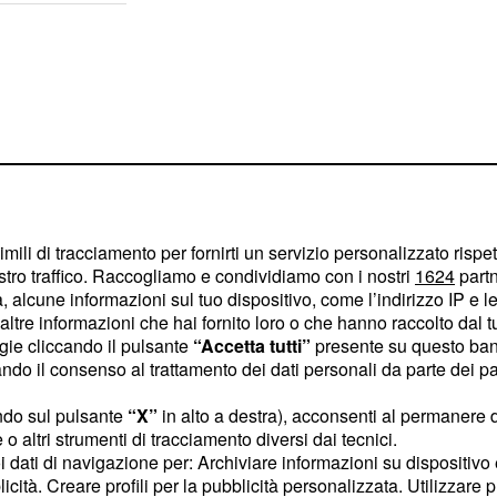
imili di tracciamento per fornirti un servizio personalizzato rispe
stro traffico. Raccogliamo e condividiamo con i nostri
1624
partn
 alcune informazioni sul tuo dispositivo, come l’indirizzo IP e le 
ltre informazioni che hai fornito loro o che hanno raccolto dal tuo
ogie cliccando il pulsante
“Accetta tutti”
presente su questo ban
o il consenso al trattamento dei dati personali da parte dei par
i o delle preoccupazioni,
ndo sul pulsante
“X”
in alto a destra), acconsenti al permanere 
 vedrete che vi sentirete
o altri strumenti di tracciamento diversi dai tecnici.
uoi dati di navigazione per: Archiviare informazioni su dispositivo 
rrivare qualche
licità. Creare profili per la pubblicità personalizzata. Utilizzare p