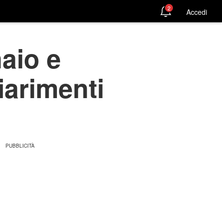
2
Accedi
aio e
iarimenti