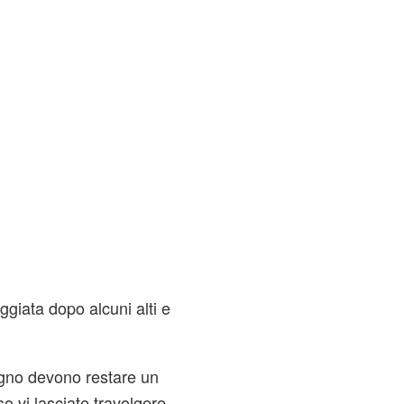
ggiata dopo alcuni alti e
egno devono restare un
so vi lasciate travolgere