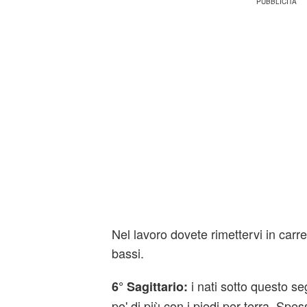
Nel lavoro dovete rimettervi in carre
bassi.
i nati sotto questo s
6° Sagittario:
po' di più con i piedi per terra. Spes