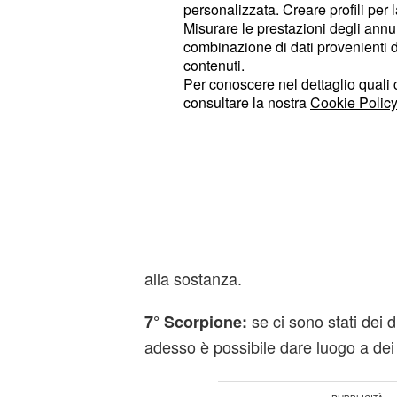
personalizzata. Creare profili per 
Misurare le prestazioni degli annun
cercate di essere legge
9° Vergine:
combinazione di dati provenienti da 
contenuti.
fatevi troppi problemi, specie su qu
Per conoscere nel dettaglio quali c
punto di vista della professione, inv
consultare la nostra
Cookie Policy
occhi ben aperti sulla concorrenza.
Previsioni astrali posi
lo stress
8° in classifica Bilancia:
difficoltosa la presa di alcune decis
necessario non fermarsi alle appare
alla sostanza.
se ci sono stati dei d
7° Scorpione:
adesso è possibile dare luogo a dei 