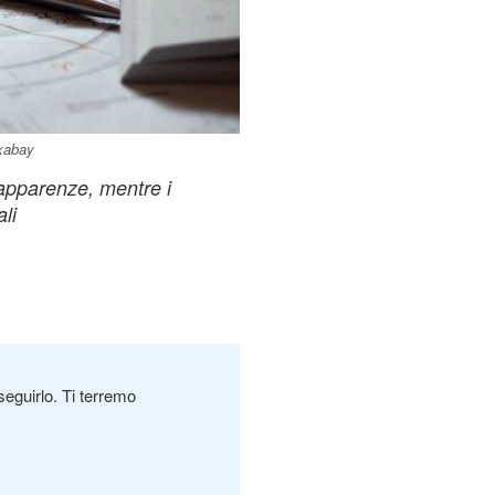
ixabay
 apparenze, mentre i
li
seguirlo. Ti terremo