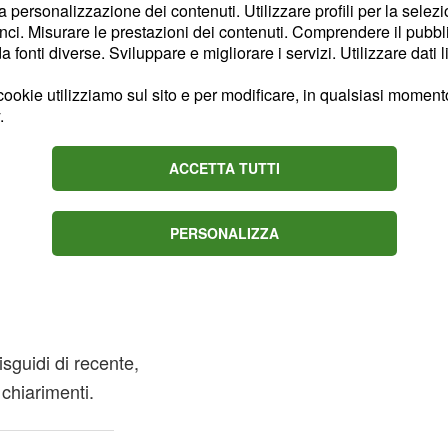
la personalizzazione dei contenuti. Utilizzare profili per la selez
ci. Misurare le prestazioni dei contenuti. Comprendere il pubblic
ri e spensierati. Non
fonti diverse. Sviluppare e migliorare i servizi. Utilizzare dati l
estioni di poco conto. Dal
ookie utilizziamo sul sito e per modificare, in qualsiasi momento,
ece, dovete tenere gli
.
ACCETTA TUTTI
zioni centrali
 potrebbe rendere
PERSONALIZZA
ioni. IN amore è
nze, ma di andare dritti
isguidi di recente,
chiarimenti.