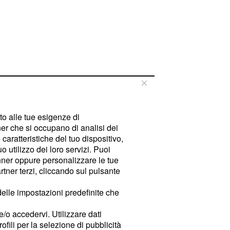
tto alle tue esigenze di
er che si occupano di analisi dei
caratteristiche del tuo dispositivo,
 utilizzo dei loro servizi. Puoi
ner oppure personalizzare le tue
tner terzi, cliccando sul pulsante
delle impostazioni predefinite che
e/o accedervi. Utilizzare dati
rofili per la selezione di pubblicità