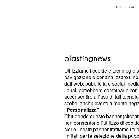
Utilizziamo i cookie e tecnologie s
navigazione e per analizzare il no
dati web, pubblicità e social media,
i quali potrebbero combinarle con a
acconsentire all’uso di tali tecnol
scelte, anche eventualmente negand
“Personalizza”
.
se avete dei pensier
10° Acquario:
Chiudendo questo banner (clicca
parlatene con le persone a voi care,
non consentono l’utilizzo di cookie 
Noi e i nostri partner trattiamo i t
molto meglio. Nel lavoro potrebbe a
limitati per la selezione della pubb
sorpresa.