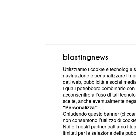
Utilizziamo i cookie e tecnologie s
navigazione e per analizzare il no
dati web, pubblicità e social media,
È ora di dare una svolta alle transaz
i quali potrebbero combinarle con a
energia, otterrete ottimi risultati. Mo
acconsentire all’uso di tali tecnol
scelte, anche eventualmente negand
senza però mettere a rischio la vost
“Personalizza”
.
Chiudendo questo banner (clicca
– Siete molto concentrati sul 
Toro
non consentono l’utilizzo di cookie 
grande voglia di migliorare le cose.
Noi e i nostri partner trattiamo i t
limitati per la selezione della pubb
semplificare il vostro lavoro quotidi