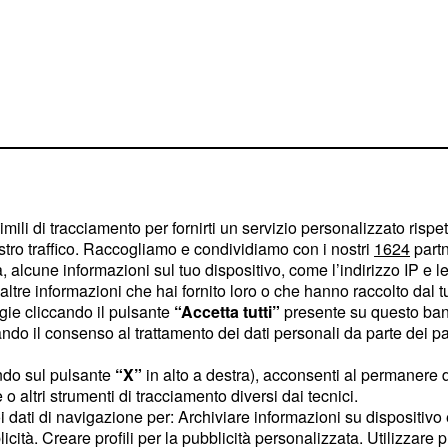
imili di tracciamento per fornirti un servizio personalizzato rispe
stro traffico. Raccogliamo e condividiamo con i nostri
1624
partn
 alcune informazioni sul tuo dispositivo, come l’indirizzo IP e le 
ioni in attesa: con
ltre informazioni che hai fornito loro o che hanno raccolto dal tuo
strate le vostre abilità,
ogie cliccando il pulsante
“Accetta tutti”
presente su questo ban
o il consenso al trattamento dei dati personali da parte dei par
ra reputazione. Voto: 6
ndo sul pulsante
“X”
in alto a destra), acconsenti al permanere 
lavoro e avete una
o altri strumenti di tracciamento diversi dai tecnici.
 State cercando di
uoi dati di navigazione per: Archiviare informazioni su dispositivo 
licità. Creare profili per la pubblicità personalizzata. Utilizzare p
ano, con idee creative.