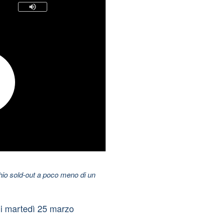
hio sold-out a poco meno di un
 di martedì 25 marzo