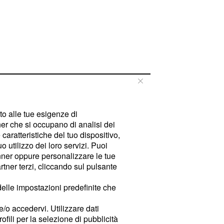
tto alle tue esigenze di
er che si occupano di analisi dei
caratteristiche del tuo dispositivo,
 utilizzo dei loro servizi. Puoi
ner oppure personalizzare le tue
tner terzi, cliccando sul pulsante
delle impostazioni predefinite che
e/o accedervi. Utilizzare dati
rofili per la selezione di pubblicità