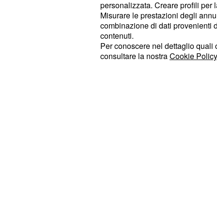
personalizzata. Creare profili per 
Gli attuali aspetti planetari vi aiuter
Misurare le prestazioni degli annun
soprattutto vi daranno la giusta car
combinazione di dati provenienti da 
contenuti.
progetti che porteranno risultati conc
Per conoscere nel dettaglio quali c
in regola per investire con successo
consultare la nostra
Cookie Policy
solide e la vostra ambizione vi spin
facile farvi capire da chi vorrà segu