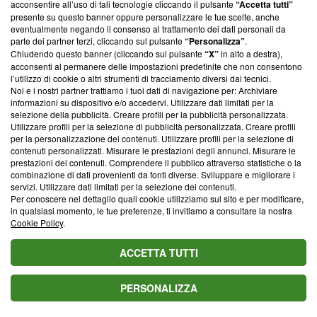
incontro.
acconsentire all’uso di tali tecnologie cliccando il pulsante
“Accetta tutti”
presente su questo banner oppure personalizzare le tue scelte, anche
eventualmente negando il consenso al trattamento dei dati personali da
11. Scorpione
parte dei partner terzi, cliccando sul pulsante
“Personalizza”
.
Chiudendo questo banner (cliccando sul pulsante
“X”
in alto a destra),
acconsenti al permanere delle impostazioni predefinite che non consentono
Si troverà di fronte a una serie di interrogativi sul
l’utilizzo di cookie o altri strumenti di tracciamento diversi dai tecnici.
Noi e i nostri partner trattiamo i tuoi dati di navigazione per: Archiviare
proprio percorso, sollecitando un confronto con
informazioni su dispositivo e/o accedervi. Utilizzare dati limitati per la
aspetti di sé che spesso rimangono nascosti.
selezione della pubblicità. Creare profili per la pubblicità personalizzata.
Utilizzare profili per la selezione di pubblicità personalizzata. Creare profili
Nonostante la posizione bassa in classifica, la
per la personalizzazione dei contenuti. Utilizzare profili per la selezione di
contenuti personalizzati. Misurare le prestazioni degli annunci. Misurare le
fortuna non è del tutto assente: si tratta piuttosto
prestazioni dei contenuti. Comprendere il pubblico attraverso statistiche o la
combinazione di dati provenienti da fonti diverse. Sviluppare e migliorare i
di una fortuna che passa attraverso la
servizi. Utilizzare dati limitati per la selezione dei contenuti.
consapevolezza e la risoluzione di nodi emotivi.
Per conoscere nel dettaglio quali cookie utilizziamo sul sito e per modificare,
in qualsiasi momento, le tue preferenze, ti invitiamo a consultare la nostra
Sul piano lavorativo, lo Scorpione può incontrare
Cookie Policy
.
ostacoli o situazioni poco chiare, che richiedono
ACCETTA TUTTI
un’analisi approfondita prima di agire. È
consigliabile evitare reazioni impulsive e dedicare
PERSONALIZZA
del tempo alla comprensione delle dinamiche in