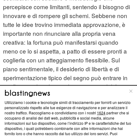
percepisce come limitanti, sentendo il bisogno di
innovare e di rompere gli schemi. Sebbene non
tutte le idee trovino immediata approvazione, è
importante non rinunciare alla propria vena
creativa: la fortuna può manifestarsi quando
meno ce lo si aspetta, a patto di essere pronti a
coglierla con un atteggiamento flessibile. Sul
piano sentimentale, il desiderio di libertà e di
sperimentazione tipico del segno può entrare in
conflitto con le richieste di maggiore stabilità
provenienti dal partner o dalle persone vicine. Le
Utilizziamo i cookie e tecnologie simili di tracciamento per fornirti un servizio
coppie stabili hanno bisogno di trovare un
personalizzato rispetto alle tue esigenze di navigazione e per analizzare il
compromesso, mentre i single devono evitare di
nostro traffico. Raccogliamo e condividiamo con i nostri
1624
partner che si
occupano di analisi dei dati web, pubblicità e social media, alcune
chiudersi in un individualismo eccessivo, che
informazioni sul tuo dispositivo, come l’indirizzo IP e le caratteristiche del tuo
dispositivo, i quali potrebbero combinarle con altre informazioni che hai
rischia di isolare l’Acquario dalle possibilità di
fornito loro o che hanno raccolto dal tuo utilizzo dei loro servizi. Puoi