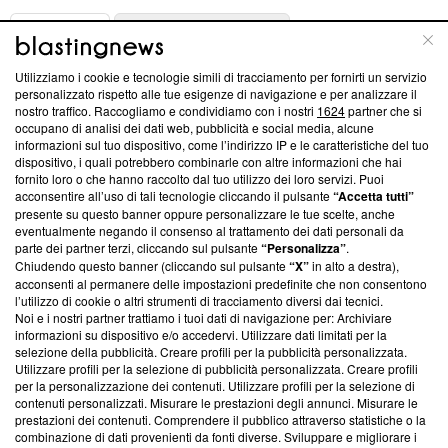
ABOUT
LINEA EDITORIALE
Utilizziamo i cookie e tecnologie simili di tracciamento per fornirti un servizio
Questa sezione offre informazioni trasparenti su Blasting
personalizzato rispetto alle tue esigenze di navigazione e per analizzare il
nostro traffico. Raccogliamo e condividiamo con i nostri
1624
partner che si
News, sui nostri processi editoriali e su come ci impegniamo a
occupano di analisi dei dati web, pubblicità e social media, alcune
creare news di qualità. Inoltre, afferma la nostra aderenza a
informazioni sul tuo dispositivo, come l’indirizzo IP e le caratteristiche del tuo
‘Trust Project - News with Integrity’
Blasting News non è
dispositivo, i quali potrebbero combinarle con altre informazioni che hai
ancora membro del programma, ma ha richiesto di farne
fornito loro o che hanno raccolto dal tuo utilizzo dei loro servizi. Puoi
parte; Trust Project non ha ancora effettuato una verifica di
acconsentire all’uso di tali tecnologie cliccando il pulsante
“Accetta tutti”
conformità agli standard.
presente su questo banner oppure personalizzare le tue scelte, anche
eventualmente negando il consenso al trattamento dei dati personali da
parte dei partner terzi, cliccando sul pulsante
“Personalizza”
.
Su di noi
Chiudendo questo banner (cliccando sul pulsante
“X”
in alto a destra),
acconsenti al permanere delle impostazioni predefinite che non consentono
Team editoriale
l’utilizzo di cookie o altri strumenti di tracciamento diversi dai tecnici.
Noi e i nostri partner trattiamo i tuoi dati di navigazione per: Archiviare
Corporate
informazioni su dispositivo e/o accedervi. Utilizzare dati limitati per la
selezione della pubblicità. Creare profili per la pubblicità personalizzata.
Redazione
Utilizzare profili per la selezione di pubblicità personalizzata. Creare profili
per la personalizzazione dei contenuti. Utilizzare profili per la selezione di
Informativa Privacy
contenuti personalizzati. Misurare le prestazioni degli annunci. Misurare le
prestazioni dei contenuti. Comprendere il pubblico attraverso statistiche o la
Cookie Policy
combinazione di dati provenienti da fonti diverse. Sviluppare e migliorare i