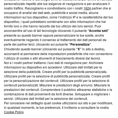
News, sui nostri processi editoriali e su come ci impegniamo a
personalizzato rispetto alle tue esigenze di navigazione e per analizzare il
creare news di qualità. Inoltre, afferma la nostra aderenza a
nostro traffico. Raccogliamo e condividiamo con i nostri
1624
partner che si
‘Trust Project - News with Integrity’
Blasting News non è
occupano di analisi dei dati web, pubblicità e social media, alcune
informazioni sul tuo dispositivo, come l’indirizzo IP e le caratteristiche del tuo
ancora membro del programma, ma ha richiesto di farne
dispositivo, i quali potrebbero combinarle con altre informazioni che hai
parte; Trust Project non ha ancora effettuato una verifica di
fornito loro o che hanno raccolto dal tuo utilizzo dei loro servizi. Puoi
conformità agli standard.
acconsentire all’uso di tali tecnologie cliccando il pulsante
“Accetta tutti”
presente su questo banner oppure personalizzare le tue scelte, anche
Su di noi
eventualmente negando il consenso al trattamento dei dati personali da
parte dei partner terzi, cliccando sul pulsante
“Personalizza”
.
Team editoriale
Chiudendo questo banner (cliccando sul pulsante
“X”
in alto a destra),
acconsenti al permanere delle impostazioni predefinite che non consentono
Corporate
l’utilizzo di cookie o altri strumenti di tracciamento diversi dai tecnici.
Noi e i nostri partner trattiamo i tuoi dati di navigazione per: Archiviare
Redazione
informazioni su dispositivo e/o accedervi. Utilizzare dati limitati per la
selezione della pubblicità. Creare profili per la pubblicità personalizzata.
Informativa Privacy
Utilizzare profili per la selezione di pubblicità personalizzata. Creare profili
per la personalizzazione dei contenuti. Utilizzare profili per la selezione di
Cookie Policy
contenuti personalizzati. Misurare le prestazioni degli annunci. Misurare le
prestazioni dei contenuti. Comprendere il pubblico attraverso statistiche o la
combinazione di dati provenienti da fonti diverse. Sviluppare e migliorare i
Blasting SA, IDI CHE-247.845.224, Via Carlo Frasca, 3 - 6900
servizi. Utilizzare dati limitati per la selezione dei contenuti.
Lugano (Svizzera) Tel:
+39 0690258937
Per conoscere nel dettaglio quali cookie utilizziamo sul sito e per modificare,
in qualsiasi momento, le tue preferenze, ti invitiamo a consultare la nostra
© 2026 Blasting News
Cookie Policy
.