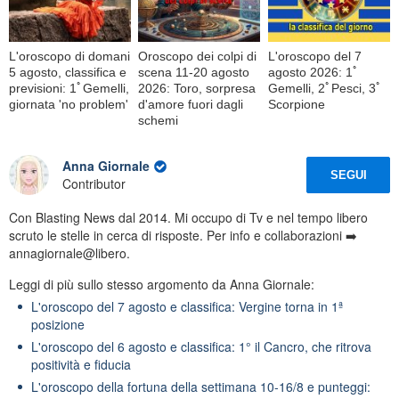
L'oroscopo di domani
Oroscopo dei colpi di
L'oroscopo del 7
5 agosto, classifica e
scena 11-20 agosto
agosto 2026: 1ﾟ
previsioni: 1ﾟGemelli,
2026: Toro, sorpresa
Gemelli, 2ﾟPesci, 3ﾟ
giornata 'no problem'
d'amore fuori dagli
Scorpione
schemi
Anna Giornale
SEGUI
Contributor
Con Blasting News dal 2014. Mi occupo di Tv e nel tempo libero
scruto le stelle in cerca di risposte. Per info e collaborazioni ➡️
annagiornale@libero.
Leggi di più sullo stesso argomento da Anna Giornale:
L'oroscopo del 7 agosto e classifica: Vergine torna in 1ª
posizione
L'oroscopo del 6 agosto e classifica: 1° il Cancro, che ritrova
positività e fiducia
L'oroscopo della fortuna della settimana 10-16/8 e punteggi: