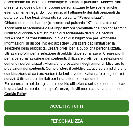
sorpresa d'amore fuori dagli schemi
acconsentire all’uso di tali tecnologie cliccando il pulsante
“Accetta tutti”
presente su questo banner oppure personalizzare le tue scelte, anche
L'oroscopo del 7 agosto 2026: 1ﾟGemelli, 2ﾟPesci, 3ﾟ
eventualmente negando il consenso al trattamento dei dati personali da
parte dei partner terzi, cliccando sul pulsante
“Personalizza”
.
Scorpione
Chiudendo questo banner (cliccando sul pulsante
“X”
in alto a destra),
acconsenti al permanere delle impostazioni predefinite che non consentono
L'oroscopo del 6 agosto e classifica: 1° il Cancro, che
l’utilizzo di cookie o altri strumenti di tracciamento diversi dai tecnici.
ritrova positività e fiducia
Noi e i nostri partner trattiamo i tuoi dati di navigazione per: Archiviare
informazioni su dispositivo e/o accedervi. Utilizzare dati limitati per la
L'oroscopo del 9 maggio e le pagelle per tutti i segni:
selezione della pubblicità. Creare profili per la pubblicità personalizzata.
Utilizzare profili per la selezione di pubblicità personalizzata. Creare profili
voto 8,5 al Cancro
per la personalizzazione dei contenuti. Utilizzare profili per la selezione di
contenuti personalizzati. Misurare le prestazioni degli annunci. Misurare le
L'oroscopo del giorno 10 maggio: Ariete rilassato in
prestazioni dei contenuti. Comprendere il pubblico attraverso statistiche o la
amore
combinazione di dati provenienti da fonti diverse. Sviluppare e migliorare i
servizi. Utilizzare dati limitati per la selezione dei contenuti.
Spoiler My sweet lie: Sevket scopre le bugie di sua
Per conoscere nel dettaglio quali cookie utilizziamo sul sito e per modificare,
in qualsiasi momento, le tue preferenze, ti invitiamo a consultare la nostra
figlia
VIDEO
Cookie Policy
.
Eurogol di Zhegrova, la Juve batte il Chelsea
VIDEO
ACCETTA TUTTI
PERSONALIZZA
Blasting News lavora con l’Unione Europea nella lotta
contro le fake news