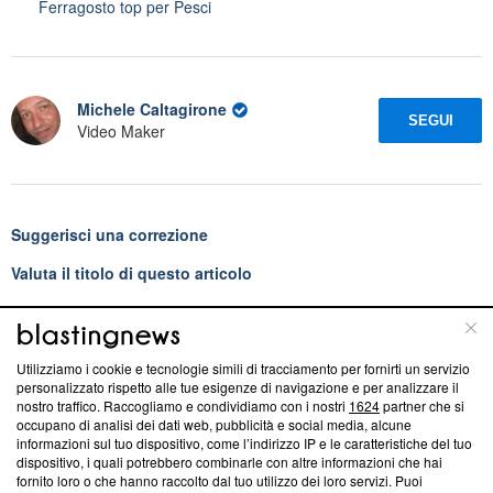
Ferragosto top per Pesci
Michele Caltagirone
SEGUI
Video Maker
Suggerisci una correzione
Valuta il titolo di questo articolo
Utilizziamo i cookie e tecnologie simili di tracciamento per fornirti un servizio
Blasting News consiglia
personalizzato rispetto alle tue esigenze di navigazione e per analizzare il
nostro traffico. Raccogliamo e condividiamo con i nostri
1624
partner che si
L'oroscopo di domani 5 agosto, classifica e previsioni:
occupano di analisi dei dati web, pubblicità e social media, alcune
1ﾟGemelli, giornata 'no problem'
informazioni sul tuo dispositivo, come l’indirizzo IP e le caratteristiche del tuo
dispositivo, i quali potrebbero combinarle con altre informazioni che hai
Oroscopo dei colpi di scena 11-20 agosto 2026: Toro,
fornito loro o che hanno raccolto dal tuo utilizzo dei loro servizi. Puoi