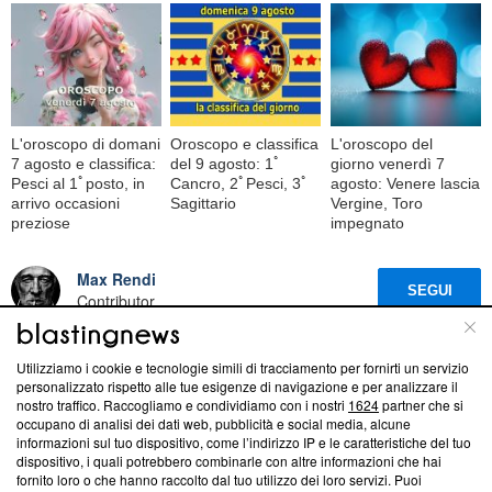
L'oroscopo di domani
Oroscopo e classifica
L'oroscopo del
7 agosto e classifica:
del 9 agosto: 1ﾟ
giorno venerdì 7
Pesci al 1ﾟposto, in
Cancro, 2ﾟPesci, 3ﾟ
agosto: Venere lascia
arrivo occasioni
Sagittario
Vergine, Toro
preziose
impegnato
Max Rendi
SEGUI
Contributor
In tria tempora vita dividitur: quod fuit, quod est, quod futurum est.
Ex his quod agimus breve est, quod acturi sumus dubium, quod
Utilizziamo i cookie e tecnologie simili di tracciamento per fornirti un servizio
egimus certum. La vita si divide in tre tempi: passato, presente,
personalizzato rispetto alle tue esigenze di navigazione e per analizzare il
nostro traffico. Raccogliamo e condividiamo con i nostri
1624
partner che si
futuro.
occupano di analisi dei dati web, pubblicità e social media, alcune
informazioni sul tuo dispositivo, come l’indirizzo IP e le caratteristiche del tuo
Segui
Antonio
su Facebook
dispositivo, i quali potrebbero combinarle con altre informazioni che hai
fornito loro o che hanno raccolto dal tuo utilizzo dei loro servizi. Puoi
Leggi di più sullo stesso argomento da Max Rendi: