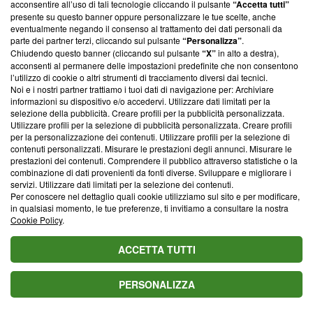
acconsentire all’uso di tali tecnologie cliccando il pulsante
“Accetta tutti”
L'oroscopo di domani 8 agosto 2026 con classifica: 1ﾟToro,
presente su questo banner oppure personalizzare le tue scelte, anche
finalmente riconquista la vetta
eventualmente negando il consenso al trattamento dei dati personali da
parte dei partner terzi, cliccando sul pulsante
“Personalizza”
.
L'oroscopo di domani 7 agosto e classifica: Pesci al 1ﾟposto, in
Chiudendo questo banner (cliccando sul pulsante
“X”
in alto a destra),
arrivo occasioni preziose
acconsenti al permanere delle impostazioni predefinite che non consentono
Oroscopo Ferragosto 2026, classifica e previsioni: Toro solido,
l’utilizzo di cookie o altri strumenti di tracciamento diversi dai tecnici.
conquista il 1ﾟposto
Noi e i nostri partner trattiamo i tuoi dati di navigazione per: Archiviare
informazioni su dispositivo e/o accedervi. Utilizzare dati limitati per la
selezione della pubblicità. Creare profili per la pubblicità personalizzata.
Utilizzare profili per la selezione di pubblicità personalizzata. Creare profili
per la personalizzazione dei contenuti. Utilizzare profili per la selezione di
contenuti personalizzati. Misurare le prestazioni degli annunci. Misurare le
Michele Caltagirone
prestazioni dei contenuti. Comprendere il pubblico attraverso statistiche o la
SEGUI
Video Maker
combinazione di dati provenienti da fonti diverse. Sviluppare e migliorare i
servizi. Utilizzare dati limitati per la selezione dei contenuti.
Per conoscere nel dettaglio quali cookie utilizziamo sul sito e per modificare,
in qualsiasi momento, le tue preferenze, ti invitiamo a consultare la nostra
Cookie Policy
.
Suggerisci una correzione
ACCETTA TUTTI
Valuta il titolo di questo articolo
PERSONALIZZA