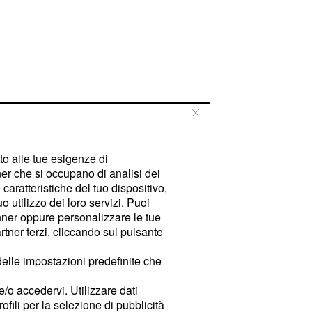
tto alle tue esigenze di
er che si occupano di analisi dei
caratteristiche del tuo dispositivo,
 utilizzo dei loro servizi. Puoi
ner oppure personalizzare le tue
tner terzi, cliccando sul pulsante
delle impostazioni predefinite che
e/o accedervi. Utilizzare dati
rofili per la selezione di pubblicità