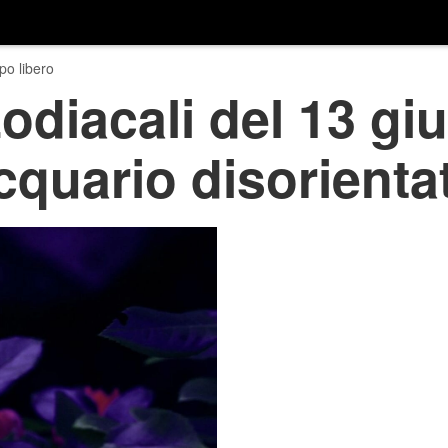
o libero
zodiacali del 13 gi
quario disorientat