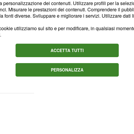
la personalizzazione dei contenuti. Utilizzare profili per la selez
struito. L'oroscopo del
ci. Misurare le prestazioni dei contenuti. Comprendere il pubblic
fonti diverse. Sviluppare e migliorare i servizi. Utilizzare dati l
questione con decisione,
ookie utilizziamo sul sito e per modificare, in qualsiasi momento,
.
o per il futuro. Sarete
arlo in realtà. Il duro
ACCETTA TUTTI
prete perfettamente cosa
erà il percorso ancora più
PERSONALIZZA
 gli assi nella manica