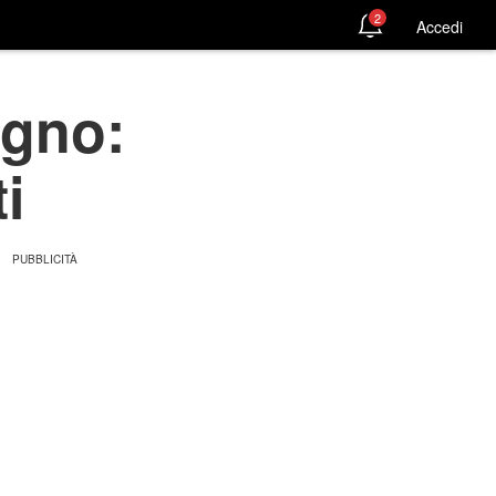
2
Accedi
ugno:
i