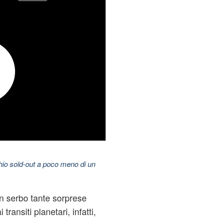
hio sold-out a poco meno di un
n serbo tante sorprese
transiti planetari, infatti,