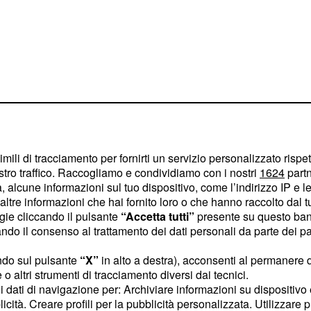
imili di tracciamento per fornirti un servizio personalizzato rispe
stro traffico. Raccogliamo e condividiamo con i nostri
1624
partn
 alcune informazioni sul tuo dispositivo, come l’indirizzo IP e le 
ltre informazioni che hai fornito loro o che hanno raccolto dal tuo
ogie cliccando il pulsante
“Accetta tutti”
presente su questo ban
fatti, vi consentirà di
o il consenso al trattamento dei dati personali da parte dei par
ndo sul pulsante
“X”
in alto a destra), acconsenti al permanere 
zzata da alti e bassi,
o altri strumenti di tracciamento diversi dai tecnici.
uoi dati di navigazione per: Archiviare informazioni su dispositivo 
porto di coppia. Le liti
licità. Creare profili per la pubblicità personalizzata. Utilizzare p
uotidianità, rischiando di