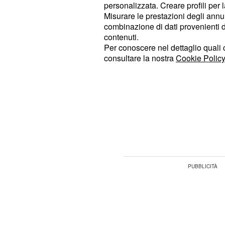
personalizzata. Creare profili per 
mettere in pericolo ciò che avete co
Misurare le prestazioni degli annun
combinazione di dati provenienti da 
giorno vi consiglia di affrontare la 
contenuti.
ma senza alzare la voce.
Per conoscere nel dettaglio quali c
consultare la nostra
Cookie Policy
: avrete un piano ben precis
Gemelli
disposti a sacrificarvi pur di trasform
lavoro non vi spaventerà perché sa
ci sarà in gioco. Tale obiettivo rend
intenso e interessante. Ovviamente,
non vi mancheranno.