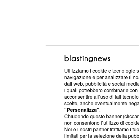
Utilizziamo i cookie e tecnologie s
navigazione e per analizzare il no
dati web, pubblicità e social media,
i quali potrebbero combinarle con a
acconsentire all’uso di tali tecnol
Avere una rete di supporto stabile, in
scelte, anche eventualmente negand
non perdere la motivazione.
“Personalizza”
.
Chiudendo questo banner (clicca
: questa giornata sarà caratteri
Toro
non consentono l’utilizzo di cookie 
Noi e i nostri partner trattiamo i t
soprattutto per quanto riguarda il rap
limitati per la selezione della pubb
continueranno a rovinare la vostra q