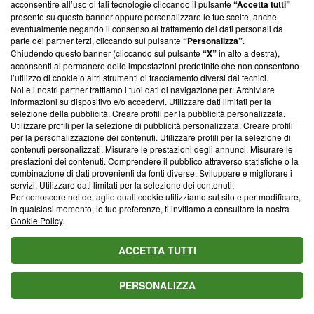
acconsentire all’uso di tali tecnologie cliccando il pulsante
“Accetta tutti”
presente su questo banner oppure personalizzare le tue scelte, anche
(23 luglio – 23 agosto) Voto 10. Parola
LEONE
eventualmente negando il consenso al trattamento dei dati personali da
parte dei partner terzi, cliccando sul pulsante
“Personalizza”
.
chiave:
martedì da dieci e lode, siete pieni di
Chiudendo questo banner (cliccando sul pulsante
“X”
in alto a destra),
vitalità, romanticismo e grandi progetti.
acconsenti al permanere delle impostazioni predefinite che non consentono
l’utilizzo di cookie o altri strumenti di tracciamento diversi dai tecnici.
Noi e i nostri partner trattiamo i tuoi dati di navigazione per: Archiviare
Domani il palcoscenico dello zodiaco sarà
informazioni su dispositivo e/o accedervi. Utilizzare dati limitati per la
selezione della pubblicità. Creare profili per la pubblicità personalizzata.
interamente vostro, e voi non dovrete fare altro
Utilizzare profili per la selezione di pubblicità personalizzata. Creare profili
per la personalizzazione dei contenuti. Utilizzare profili per la selezione di
che salire in scena e raccogliere i meritati
contenuti personalizzati. Misurare le prestazioni degli annunci. Misurare le
applausi. Vi attende un
,
martedì da dieci e lode
prestazioni dei contenuti. Comprendere il pubblico attraverso statistiche o la
combinazione di dati provenienti da fonti diverse. Sviluppare e migliorare i
protetto da transiti celesti di rara potenza che vi
servizi. Utilizzare dati limitati per la selezione dei contenuti.
Per conoscere nel dettaglio quali cookie utilizziamo sul sito e per modificare,
faranno sentire i re e le regine incontrastati del
in qualsiasi momento, le tue preferenze, ti invitiamo a consultare la nostra
Cookie Policy
.
creato. Sarete
pieni di vitalità, romanticismo e
, proiettati verso un futuro radioso
grandi progetti
ACCETTA TUTTI
che aspetta solo di essere scritto dalle vostre
mani generose. Nel lavoro, la vostra leadership
PERSONALIZZA
sarà riconosciuta da tutti e potrete ottenere