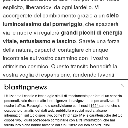
esplicito, liberandovi da ogni fardello. Vi
accorgerete del cambiamento grazie a un
cielo
, che spazzerà
luminosissimo dal pomeriggio
via le nubi e vi regalerà
grandi picchi di energia
. Sarete una forza
vitale, entusiasmo e fascino
della natura, capaci di contagiare chiunque
incontriate sul vostro cammino con il vostro
ottimismo cosmico. Questo transito benedirà la
vostra voglia di espansione, rendendo favoriti i
viaggi, i contatti con l'estero e gli studi. Anche in
amore sarete irresistibili: il vostro sorriso sarà
Utilizziamo i cookie e tecnologie simili di tracciamento per fornirti un servizio
l'arma di seduzione più potente a vostra
personalizzato rispetto alle tue esigenze di navigazione e per analizzare il
nostro traffico. Raccogliamo e condividiamo con i nostri
1624
partner che si
disposizione. Accetterete le sfide con coraggio,
occupano di analisi dei dati web, pubblicità e social media, alcune
sapendo che le stelle stanno spianando la strada
informazioni sul tuo dispositivo, come l’indirizzo IP e le caratteristiche del tuo
dispositivo, i quali potrebbero combinarle con altre informazioni che hai
verso il vostro successo.
fornito loro o che hanno raccolto dal tuo utilizzo dei loro servizi. Puoi