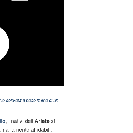
hio sold-out a poco meno di un
lio
, i nativi dell’
si
Ariete
inariamente affidabili,