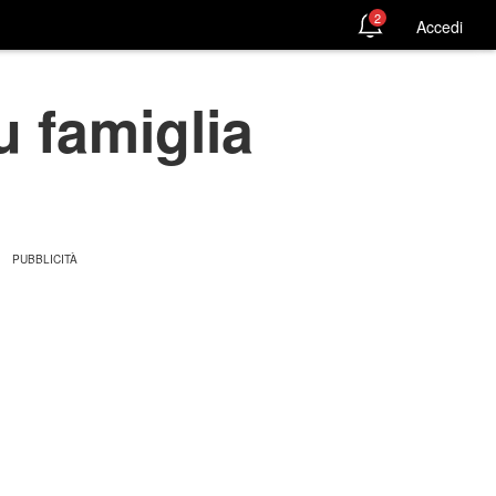
2
Accedi
u famiglia