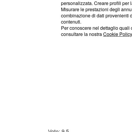
personalizzata. Creare profili per 
sicuro o un consiglio saggio, i vostr
Misurare le prestazioni degli annun
straordinaria empatia, sempre priva 
combinazione di dati provenienti da 
contenuti.
Per conoscere nel dettaglio quali c
consultare la nostra
Cookie Policy
Voto: 9,5