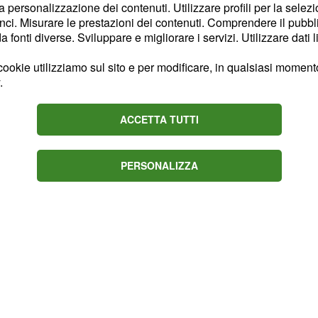
la personalizzazione dei contenuti. Utilizzare profili per la selez
i cari amano la vostra
ci. Misurare le prestazioni dei contenuti. Comprendere il pubblic
di giudizi.
fonti diverse. Sviluppare e migliorare i servizi. Utilizzare dati l
ookie utilizziamo sul sito e per modificare, in qualsiasi momento,
.
ACCETTA TUTTI
PERSONALIZZA