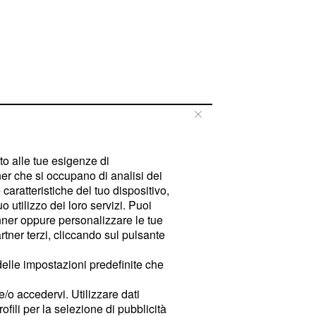
tto alle tue esigenze di
er che si occupano di analisi dei
caratteristiche del tuo dispositivo,
 utilizzo dei loro servizi. Puoi
ner oppure personalizzare le tue
tner terzi, cliccando sul pulsante
delle impostazioni predefinite che
e/o accedervi. Utilizzare dati
rofili per la selezione di pubblicità