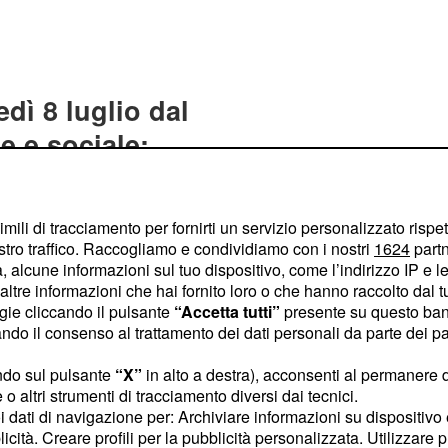
dì 8 luglio dal
e e sociale:
ancro
 riferimento per
imili di tracciamento per fornirti un servizio personalizzato rispe
 alleggerire il cuore.
stro traffico. Raccogliamo e condividiamo con i nostri
1624
partn
iportare il buonumore
 alcune informazioni sul tuo dispositivo, come l’indirizzo IP e le 
ltre informazioni che hai fornito loro o che hanno raccolto dal tuo
formando la tristezza in
ogie cliccando il pulsante
“Accetta tutti”
presente su questo ban
i in ogni situazione, la
o il consenso al trattamento dei dati personali da parte dei par
oluta che non vacilla
ndo sul pulsante
“X”
in alto a destra), acconsenti al permanere 
In poche parole,
o altri strumenti di tracciamento diversi dai tecnici.
ne su cui si può fare
uoi dati di navigazione per: Archiviare informazioni su dispositivo 
e offriate un porto
licità. Creare profili per la pubblicità personalizzata. Utilizzare p