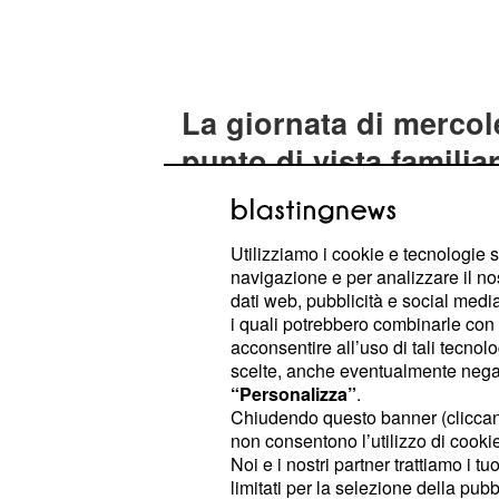
La giornata di mercole
punto di vista familiar
pagelle da Ariete a C
– Siete da sempre il punto di
Ariete
Utilizziamo i cookie e tecnologie s
chiunque abbia bisogno di sfogarsi o
navigazione e per analizzare il no
Avete la straordinaria capacità di r
dati web, pubblicità e social media,
i quali potrebbero combinarle con a
anche nei momenti più difficili, tras
acconsentire all’uso di tali tecnol
un sorriso radioso. Grandi ascoltator
scelte, anche eventualmente negand
vostra vicinanza è una certezza ass
“Personalizza”
.
Chiudendo questo banner (clicca
mai davanti alle difficoltà esterne. 
non consentono l’utilizzo di cookie 
rappresentate gli amici ideali, perso
Noi e i nostri partner trattiamo i t
totale affidamento a occhi chiusi. Ch
limitati per la selezione della pubb