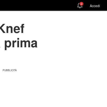
2
Accedi
 Knef
a prima