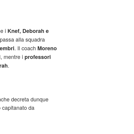
e i
Knef, Deborah e
 passa alla squadra
. Il coach
membri
Moreno
, mentre i
i
professori
.
rah
manche decreta dunque
o capitanato da