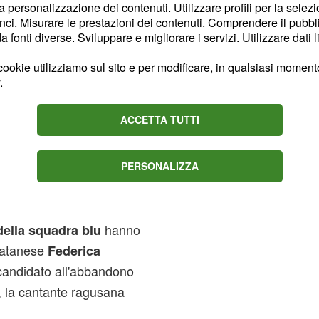
la personalizzazione dei contenuti. Utilizzare profili per la selez
ci. Misurare le prestazioni dei contenuti. Comprendere il pubblic
fonti diverse. Sviluppare e migliorare i servizi. Utilizzare dati l
ookie utilizziamo sul sito e per modificare, in qualsiasi momento,
.
mi dei candidati a
ACCETTA TUTTI
quadra vincente,
Miguel
all'eliminazione.
PERSONALIZZA
hanno
della squadra blu
Catanese
Federica
andidato all'abbandono
a, la cantante ragusana