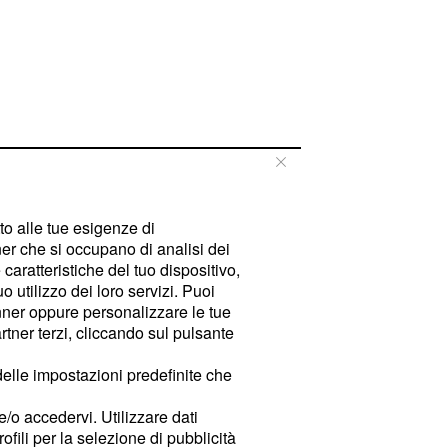
tto alle tue esigenze di
er che si occupano di analisi dei
caratteristiche del tuo dispositivo,
 utilizzo dei loro servizi. Puoi
ner oppure personalizzare le tue
tner terzi, cliccando sul pulsante
delle impostazioni predefinite che
e/o accedervi. Utilizzare dati
rofili per la selezione di pubblicità