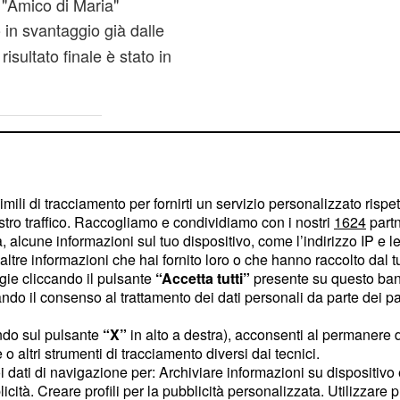
"Amico di Maria"
 in svantaggio già dalle
isultato finale è stato in
imili di tracciamento per fornirti un servizio personalizzato rispe
stro traffico. Raccogliamo e condividiamo con i nostri
1624
partn
 alcune informazioni sul tuo dispositivo, come l’indirizzo IP e le 
ltre informazioni che hai fornito loro o che hanno raccolto dal tuo
ogie cliccando il pulsante
“Accetta tutti”
presente su questo ban
o il consenso al trattamento dei dati personali da parte dei par
ndo sul pulsante
“X”
in alto a destra), acconsenti al permanere 
o altri strumenti di tracciamento diversi dai tecnici.
uoi dati di navigazione per: Archiviare informazioni su dispositivo 
licità. Creare profili per la pubblicità personalizzata. Utilizzare p