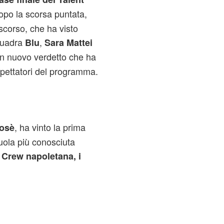
opo la scorsa puntata,
scorso, che ha visto
quadra
,
Blu
Sara Mattei
un nuovo verdetto che ha
lespettatori del programma.
, ha vinto la prima
osè
uola più conosciuta
a
Crew napoletana, i