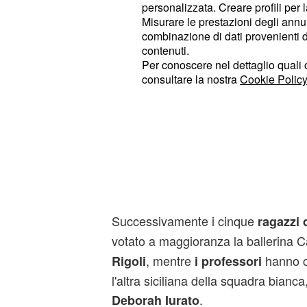
personalizzata. Creare profili per 
Misurare le prestazioni degli annun
combinazione di dati provenienti da 
contenuti.
Per conoscere nel dettaglio quali c
consultare la nostra
Cookie Policy
Dopo il verdetto sono stati fatti i no
lasciare la scuola. Il coach della s
, ha candidato
Bosè
la Crew i Knef
Successivamente i cinque
ragazzi 
votato a maggioranza la ballerina 
, mentre
hanno c
Rigoli
i professori
l'altra siciliana della squadra bianc
.
Deborah Iurato