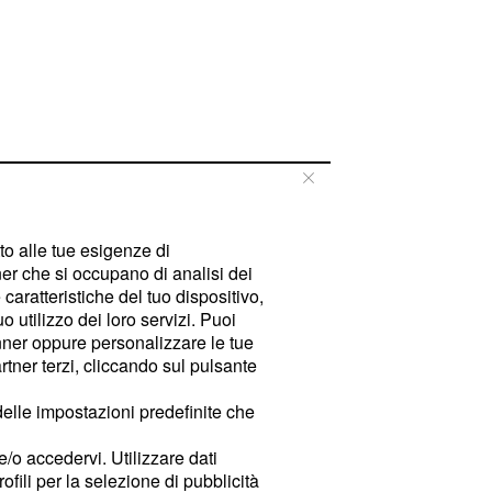
tto alle tue esigenze di
er che si occupano di analisi dei
caratteristiche del tuo dispositivo,
 utilizzo dei loro servizi. Puoi
ner oppure personalizzare le tue
tner terzi, cliccando sul pulsante
delle impostazioni predefinite che
e/o accedervi. Utilizzare dati
rofili per la selezione di pubblicità