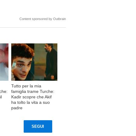
Content sponsored by Outbrain
Tutto per la mia
rche:
famiglia trame Turche:
il
Kadir scopre che Akif
ha tolto la vita a suo
padre
SEGUI