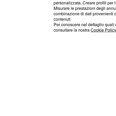
personalizzata. Creare profili per 
scelta di Teresa, ricaduta su quest'
Misurare le prestazioni degli annun
la notizia che ha scioccato abbastan
combinazione di dati provenienti da 
salirà sul trono. Inutile dire che molt
contenuti.
Per conoscere nel dettaglio quali c
programma e fan della Cilia hanno i
consultare la nostra
Cookie Policy
il dito contro Colloricchio: il ragazzo
di falsità per aver ricomposto decis
suo cuore infranto.