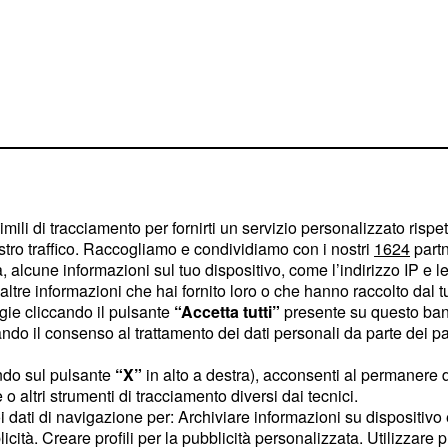
 abbiamo trovato sul
imili di tracciamento per fornirti un servizio personalizzato rispe
vi tronisti, tra i quali c'è
stro traffico. Raccogliamo e condividiamo con i nostri
1624
partn
 alcune informazioni sul tuo dispositivo, come l’indirizzo IP e le 
ggiatore proprio di
ltre informazioni che hai fornito loro o che hanno raccolto dal tuo
ogie cliccando il pulsante
“Accetta tutti”
presente su questo ban
o il consenso al trattamento dei dati personali da parte dei par
n lo avesse capito dal
ndo sul pulsante
“X”
in alto a destra), acconsenti al permanere 
teggiatore di Teresa
o altri strumenti di tracciamento diversi dai tecnici.
ronista siciliana con
il
uoi dati di navigazione per: Archiviare informazioni su dispositivo 
 Di Carlo.
Poco dopo la
licità. Creare profili per la pubblicità personalizzata. Utilizzare p