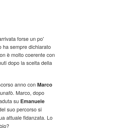
rrivata forse un po'
o ha sempre dichiarato
non è molto coerente con
nuti dopo la scelta della
scorso anno con
Marco
Munafò. Marco, dopo
icaduta su
Emanuele
 del suo percorso si
sua attuale fidanzata. Lo
bio?