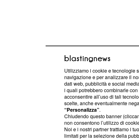
L'ennesimo colpo di scena, però, lo
Utilizziamo i cookie e tecnologie s
finale, nella presentazione dei tre nuo
navigazione e per analizzare il no
dati web, pubblicità e social media,
anche
ex corte
Fabio Colloricchio,
i quali potrebbero combinarle con a
Teresa.
acconsentire all’uso di tali tecnol
scelte, anche eventualmente negand
Per chi non lo sapesse, o ancora no
“Personalizza”
.
Chiudendo questo banner (clicca
cognome, Fabio Colloricchio è il cor
non consentono l’utilizzo di cookie 
Cilia che fino a ieri si è conteso la t
Noi e i nostri partner trattiamo i t
corteggiatore palermitano Salvatore
limitati per la selezione della pubb