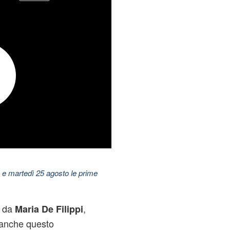
 e martedì 25 agosto le prime
o da
,
Maria De Filippi
 anche questo