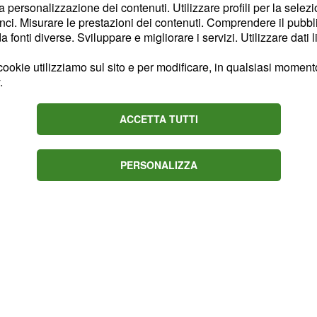
la personalizzazione dei contenuti. Utilizzare profili per la selez
ultimo, è stata annunciata
ci. Misurare le prestazioni dei contenuti. Comprendere il pubblic
za il pubblico: Fabio
fonti diverse. Sviluppare e migliorare i servizi. Utilizzare dati l
i spettatori del
ookie utilizziamo sul sito e per modificare, in qualsiasi momento,
niziato subito a puntare
.
, infatti, è stato accusato
amente troppo presto il
ACCETTA TUTTI
PERSONALIZZA