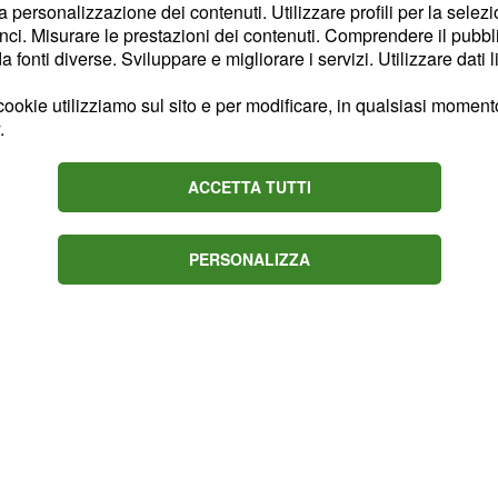
la personalizzazione dei contenuti. Utilizzare profili per la selez
 un montaggio ad hoc.
ci. Misurare le prestazioni dei contenuti. Comprendere il pubblic
Katarina, al centro di
fonti diverse. Sviluppare e migliorare i servizi. Utilizzare dati l
ta amante del marito
, via
ookie utilizziamo sul sito e per modificare, in qualsiasi momento,
 raggiungere in studio.
.
herzo e Katarina è già
l marito.
ACCETTA TUTTI
e che salva Le Donatella.
PERSONALIZZA
ecilia Rodriguez.