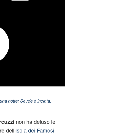
una notte: Sevde è incinta,
non ha deluso le
rcuzzi
dell'
Isola dei Famosi
ore