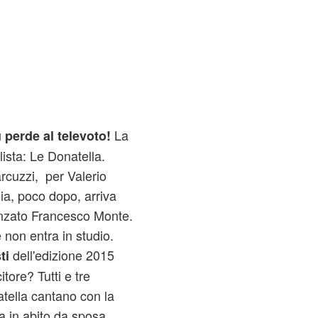
La
 perde al televoto!
lista: Le Donatella.
rcuzzi, per Valerio
lia, poco dopo, arriva
idanzato Francesco Monte.
 non entra in studio.
dell'edizione 2015
ti
itore? Tutti e tre
tella cantano con la
a in abito da sposa.