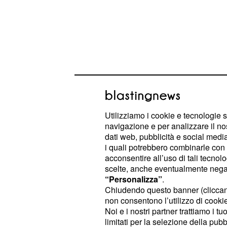
Utilizziamo i cookie e tecnologie s
navigazione e per analizzare il no
dati web, pubblicità e social media,
i quali potrebbero combinarle con a
acconsentire all’uso di tali tecnol
Il primo a perdere al televoto è
Rocc
scelte, anche eventualmente negand
“Personalizza”
.
Scanu si salva. Nello studio televis
Chiudendo questo banner (clicca
Dopo le pole
Buccino e Alex Belli.
non consentono l’utilizzo di cookie 
riguardati durante il reality, i due a
Noi e i nostri partner trattiamo i t
limitati per la selezione della pubb
sottolineano la loro amicizia: le criti