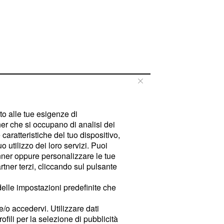
tto alle tue esigenze di
er che si occupano di analisi dei
caratteristiche del tuo dispositivo,
 utilizzo dei loro servizi. Puoi
ner oppure personalizzare le tue
tner terzi, cliccando sul pulsante
delle impostazioni predefinite che
e/o accedervi. Utilizzare dati
rofili per la selezione di pubblicità