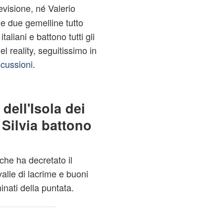
evisione, né Valerio
e due gemelline tutto
taliani e battono tutti gli
el reality, seguitissimo in
scussioni
.
dell'Isola dei
 Silvia battono
che ha decretato il
valle di lacrime e buoni
minati della puntata.