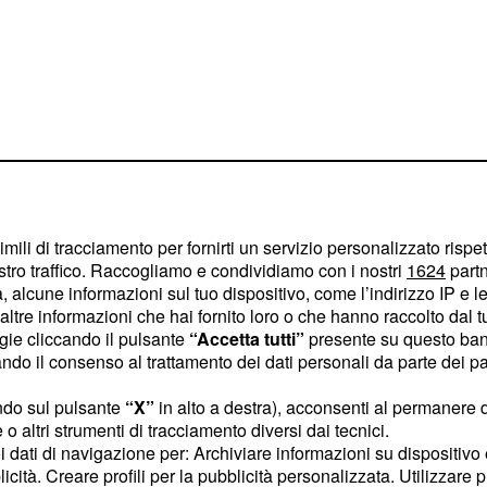
imili di tracciamento per fornirti un servizio personalizzato rispe
stro traffico. Raccogliamo e condividiamo con i nostri
1624
partn
 alcune informazioni sul tuo dispositivo, come l’indirizzo IP e le 
ltre informazioni che hai fornito loro o che hanno raccolto dal tuo
ogie cliccando il pulsante
“Accetta tutti”
presente su questo ban
Valerio
o Siffredi,
o il consenso al trattamento dei dati personali da parte dei par
ivo arrivano
Cristina
ndo sul pulsante
“X”
in alto a destra), acconsenti al permanere 
miche che li hanno
o altri strumenti di tracciamento diversi dai tecnici.
ppaiono distesi e
uoi dati di navigazione per: Archiviare informazioni su dispositivo 
licità. Creare profili per la pubblicità personalizzata. Utilizzare p
che sul presunto flirt,