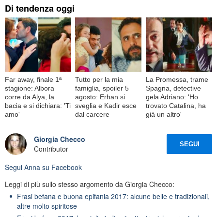
Di tendenza oggi
Far away, finale 1ª
Tutto per la mia
La Promessa, trame
stagione: Albora
famiglia, spoiler 5
Spagna, detective
corre da Alya, la
agosto: Erhan si
gela Adriano: 'Ho
bacia e si dichiara: 'Ti
sveglia e Kadir esce
trovato Catalina, ha
amo'
dal carcere
già un altro'
Giorgia Checco
SEGUI
Contributor
Segui
Anna
su Facebook
Leggi di più sullo stesso argomento da Giorgia Checco:
Frasi befana e buona epifania 2017: alcune belle e tradizionali,
altre molto spiritose