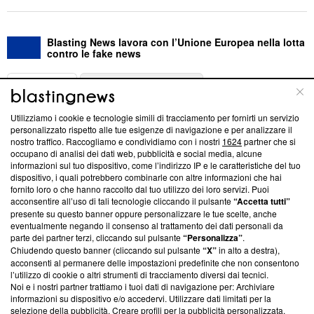
Blasting News lavora con l’Unione Europea nella lotta
contro le fake news
ABOUT
LINEA EDITORIALE
Utilizziamo i cookie e tecnologie simili di tracciamento per fornirti un servizio
Questa sezione offre informazioni trasparenti su Blasting
personalizzato rispetto alle tue esigenze di navigazione e per analizzare il
nostro traffico. Raccogliamo e condividiamo con i nostri
1624
partner che si
News, sui nostri processi editoriali e su come ci impegniamo a
occupano di analisi dei dati web, pubblicità e social media, alcune
creare news di qualità. Inoltre, afferma la nostra aderenza a
informazioni sul tuo dispositivo, come l’indirizzo IP e le caratteristiche del tuo
‘Trust Project - News with Integrity’
Blasting News non è
dispositivo, i quali potrebbero combinarle con altre informazioni che hai
ancora membro del programma, ma ha richiesto di farne
fornito loro o che hanno raccolto dal tuo utilizzo dei loro servizi. Puoi
parte; Trust Project non ha ancora effettuato una verifica di
acconsentire all’uso di tali tecnologie cliccando il pulsante
“Accetta tutti”
conformità agli standard.
presente su questo banner oppure personalizzare le tue scelte, anche
eventualmente negando il consenso al trattamento dei dati personali da
parte dei partner terzi, cliccando sul pulsante
“Personalizza”
.
Su di noi
Chiudendo questo banner (cliccando sul pulsante
“X”
in alto a destra),
acconsenti al permanere delle impostazioni predefinite che non consentono
Team editoriale
l’utilizzo di cookie o altri strumenti di tracciamento diversi dai tecnici.
Noi e i nostri partner trattiamo i tuoi dati di navigazione per: Archiviare
Corporate
informazioni su dispositivo e/o accedervi. Utilizzare dati limitati per la
selezione della pubblicità. Creare profili per la pubblicità personalizzata.