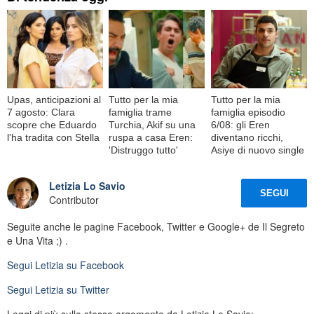
Upas, anticipazioni al
Tutto per la mia
Tutto per la mia
7 agosto: Clara
famiglia trame
famiglia episodio
scopre che Eduardo
Turchia, Akif su una
6/08: gli Eren
l'ha tradita con Stella
ruspa a casa Eren:
diventano ricchi,
'Distruggo tutto'
Asiye di nuovo single
Letizia Lo Savio
SEGUI
Contributor
Seguite anche le pagine Facebook, Twitter e Google+ de Il Segreto
e Una Vita ;) .
Segui
Letizia
su Facebook
Segui
Letizia
su Twitter
Leggi di più sullo stesso argomento da Letizia Lo Savio: