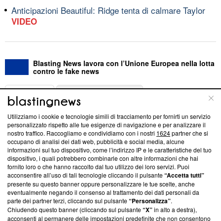
Anticipazioni Beautiful: Ridge tenta di calmare Taylor
VIDEO
Blasting News lavora con l’Unione Europea nella lotta
contro le fake news
ABOUT
LINEA EDITORIALE
Utilizziamo i cookie e tecnologie simili di tracciamento per fornirti un servizio
Questa sezione offre informazioni trasparenti su Blasting
personalizzato rispetto alle tue esigenze di navigazione e per analizzare il
nostro traffico. Raccogliamo e condividiamo con i nostri
1624
partner che si
News, sui nostri processi editoriali e su come ci impegniamo a
occupano di analisi dei dati web, pubblicità e social media, alcune
creare news di qualità. Inoltre, afferma la nostra aderenza a
informazioni sul tuo dispositivo, come l’indirizzo IP e le caratteristiche del tuo
‘Trust Project - News with Integrity’
Blasting News non è
dispositivo, i quali potrebbero combinarle con altre informazioni che hai
ancora membro del programma, ma ha richiesto di farne
fornito loro o che hanno raccolto dal tuo utilizzo dei loro servizi. Puoi
parte; Trust Project non ha ancora effettuato una verifica di
acconsentire all’uso di tali tecnologie cliccando il pulsante
“Accetta tutti”
conformità agli standard.
presente su questo banner oppure personalizzare le tue scelte, anche
eventualmente negando il consenso al trattamento dei dati personali da
parte dei partner terzi, cliccando sul pulsante
“Personalizza”
.
Su di noi
Chiudendo questo banner (cliccando sul pulsante
“X”
in alto a destra),
acconsenti al permanere delle impostazioni predefinite che non consentono
Team editoriale