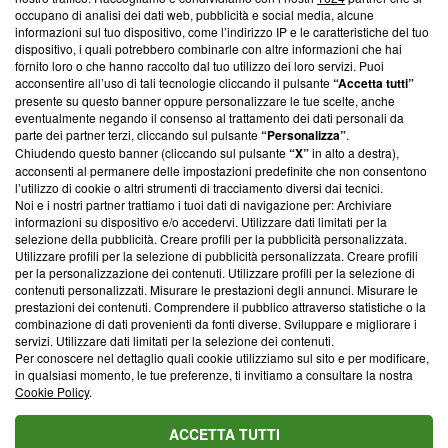
News, sui nostri processi editoriali e su come ci impegniamo a
occupano di analisi dei dati web, pubblicità e social media, alcune
creare news di qualità. Inoltre, afferma la nostra aderenza a
informazioni sul tuo dispositivo, come l’indirizzo IP e le caratteristiche del tuo
‘Trust Project - News with Integrity’
Blasting News non è
dispositivo, i quali potrebbero combinarle con altre informazioni che hai
ancora membro del programma, ma ha richiesto di farne
fornito loro o che hanno raccolto dal tuo utilizzo dei loro servizi. Puoi
parte; Trust Project non ha ancora effettuato una verifica di
acconsentire all’uso di tali tecnologie cliccando il pulsante
“Accetta tutti”
conformità agli standard.
presente su questo banner oppure personalizzare le tue scelte, anche
eventualmente negando il consenso al trattamento dei dati personali da
parte dei partner terzi, cliccando sul pulsante
“Personalizza”
.
Su di noi
Chiudendo questo banner (cliccando sul pulsante
“X”
in alto a destra),
acconsenti al permanere delle impostazioni predefinite che non consentono
Team editoriale
l’utilizzo di cookie o altri strumenti di tracciamento diversi dai tecnici.
Noi e i nostri partner trattiamo i tuoi dati di navigazione per: Archiviare
Corporate
informazioni su dispositivo e/o accedervi. Utilizzare dati limitati per la
selezione della pubblicità. Creare profili per la pubblicità personalizzata.
Redazione
Utilizzare profili per la selezione di pubblicità personalizzata. Creare profili
per la personalizzazione dei contenuti. Utilizzare profili per la selezione di
Informativa Privacy
contenuti personalizzati. Misurare le prestazioni degli annunci. Misurare le
prestazioni dei contenuti. Comprendere il pubblico attraverso statistiche o la
Cookie Policy
combinazione di dati provenienti da fonti diverse. Sviluppare e migliorare i
servizi. Utilizzare dati limitati per la selezione dei contenuti.
Blasting SA, IDI CHE-247.845.224, Via Carlo Frasca, 3 - 6900
Per conoscere nel dettaglio quali cookie utilizziamo sul sito e per modificare,
Lugano (Svizzera) Tel:
+39 0690258937
in qualsiasi momento, le tue preferenze, ti invitiamo a consultare la nostra
Cookie Policy
.
© 2026 Blasting News
ACCETTA TUTTI