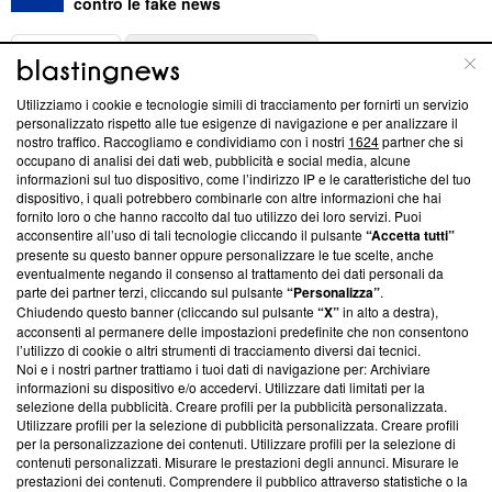
contro le fake news
ABOUT
LINEA EDITORIALE
Utilizziamo i cookie e tecnologie simili di tracciamento per fornirti un servizio
Questa sezione offre informazioni trasparenti su Blasting
personalizzato rispetto alle tue esigenze di navigazione e per analizzare il
nostro traffico. Raccogliamo e condividiamo con i nostri
1624
partner che si
News, sui nostri processi editoriali e su come ci impegniamo a
occupano di analisi dei dati web, pubblicità e social media, alcune
creare news di qualità. Inoltre, afferma la nostra aderenza a
informazioni sul tuo dispositivo, come l’indirizzo IP e le caratteristiche del tuo
‘Trust Project - News with Integrity’
Blasting News non è
dispositivo, i quali potrebbero combinarle con altre informazioni che hai
ancora membro del programma, ma ha richiesto di farne
fornito loro o che hanno raccolto dal tuo utilizzo dei loro servizi. Puoi
parte; Trust Project non ha ancora effettuato una verifica di
acconsentire all’uso di tali tecnologie cliccando il pulsante
“Accetta tutti”
conformità agli standard.
presente su questo banner oppure personalizzare le tue scelte, anche
eventualmente negando il consenso al trattamento dei dati personali da
parte dei partner terzi, cliccando sul pulsante
“Personalizza”
.
Su di noi
Chiudendo questo banner (cliccando sul pulsante
“X”
in alto a destra),
acconsenti al permanere delle impostazioni predefinite che non consentono
Team editoriale
l’utilizzo di cookie o altri strumenti di tracciamento diversi dai tecnici.
Noi e i nostri partner trattiamo i tuoi dati di navigazione per: Archiviare
Corporate
informazioni su dispositivo e/o accedervi. Utilizzare dati limitati per la
selezione della pubblicità. Creare profili per la pubblicità personalizzata.
Redazione
Utilizzare profili per la selezione di pubblicità personalizzata. Creare profili
per la personalizzazione dei contenuti. Utilizzare profili per la selezione di
Informativa Privacy
contenuti personalizzati. Misurare le prestazioni degli annunci. Misurare le
prestazioni dei contenuti. Comprendere il pubblico attraverso statistiche o la
Cookie Policy