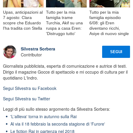
Upas, anticipazioni al
Tutto per la mia
Tutto per la mia
7 agosto: Clara
famiglia trame
famiglia episodio
scopre che Eduardo
Turchia, Akif su una
6/08: gli Eren
l'ha tradita con Stella
ruspa a casa Eren:
diventano ricchi,
'Distruggo tutto'
Asiye di nuovo single
Silvestra Sorbera
SEGUI
Contributor
Giornalista pubblicista, esperta di comunicazione e autrice di testi.
Dirigo il magazine Gocce di spettacolo e mi occupo di cultura per il
quotidiano L'Indro.
Segui
Silvestra
su Facebook
Segui
Silvestra
su Twitter
Leggi di più sullo stesso argomento da Silvestra Sorbera:
'L'allieva' torna in autunno sulla Rai
Al via il 18 febbraio la seconda stagione di 'Furore'
Le fiction Rai in partenza nel 2018