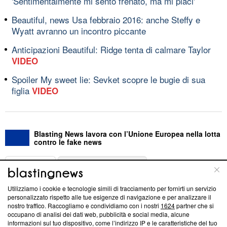
'Sentimentalmente mi sento frenato, ma mi piaci'
Beautiful, news Usa febbraio 2016: anche Steffy e
Wyatt avranno un incontro piccante
Anticipazioni Beautiful: Ridge tenta di calmare Taylor
VIDEO
Spoiler My sweet lie: Sevket scopre le bugie di sua
figlia
VIDEO
Blasting News lavora con l’Unione Europea nella lotta
contro le fake news
ABOUT
LINEA EDITORIALE
Utilizziamo i cookie e tecnologie simili di tracciamento per fornirti un servizio
Questa sezione offre informazioni trasparenti su Blasting
personalizzato rispetto alle tue esigenze di navigazione e per analizzare il
nostro traffico. Raccogliamo e condividiamo con i nostri
1624
partner che si
News, sui nostri processi editoriali e su come ci impegniamo a
occupano di analisi dei dati web, pubblicità e social media, alcune
creare news di qualità. Inoltre, afferma la nostra aderenza a
informazioni sul tuo dispositivo, come l’indirizzo IP e le caratteristiche del tuo