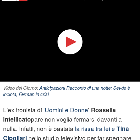
Video del Giorno:
Anticipazioni Racconto di una notte: Sevde è
incinta, Ferman in crisi
L'ex tronista di '
Uomini e Donne
'
Rossella
pare non voglia fermarsi davanti a
Intellicato
nulla. Infatti, non è bastata
la rissa tra lei e
Tina
nello studio televisivo per far spegnare
Cipollari