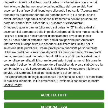
‘Trust Project - News with Integrity’
Blasting News non è
dispositivo, i quali potrebbero combinarle con altre informazioni che hai
ancora membro del programma, ma ha richiesto di farne
fornito loro o che hanno raccolto dal tuo utilizzo dei loro servizi. Puoi
parte; Trust Project non ha ancora effettuato una verifica di
acconsentire all’uso di tali tecnologie cliccando il pulsante
“Accetta tutti”
conformità agli standard.
presente su questo banner oppure personalizzare le tue scelte, anche
eventualmente negando il consenso al trattamento dei dati personali da
parte dei partner terzi, cliccando sul pulsante
“Personalizza”
.
Su di noi
Chiudendo questo banner (cliccando sul pulsante
“X”
in alto a destra),
acconsenti al permanere delle impostazioni predefinite che non consentono
Team editoriale
l’utilizzo di cookie o altri strumenti di tracciamento diversi dai tecnici.
Noi e i nostri partner trattiamo i tuoi dati di navigazione per: Archiviare
Corporate
informazioni su dispositivo e/o accedervi. Utilizzare dati limitati per la
selezione della pubblicità. Creare profili per la pubblicità personalizzata.
Redazione
Utilizzare profili per la selezione di pubblicità personalizzata. Creare profili
per la personalizzazione dei contenuti. Utilizzare profili per la selezione di
Informativa Privacy
contenuti personalizzati. Misurare le prestazioni degli annunci. Misurare le
prestazioni dei contenuti. Comprendere il pubblico attraverso statistiche o la
Cookie Policy
combinazione di dati provenienti da fonti diverse. Sviluppare e migliorare i
servizi. Utilizzare dati limitati per la selezione dei contenuti.
Blasting SA, IDI CHE-247.845.224, Via Carlo Frasca, 3 - 6900
Per conoscere nel dettaglio quali cookie utilizziamo sul sito e per modificare,
Lugano (Svizzera) Tel:
+39 0690258937
in qualsiasi momento, le tue preferenze, ti invitiamo a consultare la nostra
Cookie Policy
.
© 2026 Blasting News
ACCETTA TUTTI
PERSONALIZZA