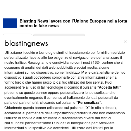
Blasting News lavora con l’Unione Europea nella lotta
contro le fake news
ABOUT
LINEA EDITORIALE
Utilizziamo i cookie e tecnologie simili di tracciamento per fornirti un servizio
Questa sezione offre informazioni trasparenti su Blasting
personalizzato rispetto alle tue esigenze di navigazione e per analizzare il
nostro traffico. Raccogliamo e condividiamo con i nostri
1624
partner che si
News, sui nostri processi editoriali e su come ci impegniamo a
occupano di analisi dei dati web, pubblicità e social media, alcune
creare news di qualità. Inoltre, afferma la nostra aderenza a
informazioni sul tuo dispositivo, come l’indirizzo IP e le caratteristiche del tuo
‘Trust Project - News with Integrity’
Blasting News non è
dispositivo, i quali potrebbero combinarle con altre informazioni che hai
ancora membro del programma, ma ha richiesto di farne
fornito loro o che hanno raccolto dal tuo utilizzo dei loro servizi. Puoi
parte; Trust Project non ha ancora effettuato una verifica di
acconsentire all’uso di tali tecnologie cliccando il pulsante
“Accetta tutti”
conformità agli standard.
presente su questo banner oppure personalizzare le tue scelte, anche
eventualmente negando il consenso al trattamento dei dati personali da
parte dei partner terzi, cliccando sul pulsante
“Personalizza”
.
Su di noi
Chiudendo questo banner (cliccando sul pulsante
“X”
in alto a destra),
acconsenti al permanere delle impostazioni predefinite che non consentono
Team editoriale
l’utilizzo di cookie o altri strumenti di tracciamento diversi dai tecnici.
Noi e i nostri partner trattiamo i tuoi dati di navigazione per: Archiviare
Corporate
informazioni su dispositivo e/o accedervi. Utilizzare dati limitati per la