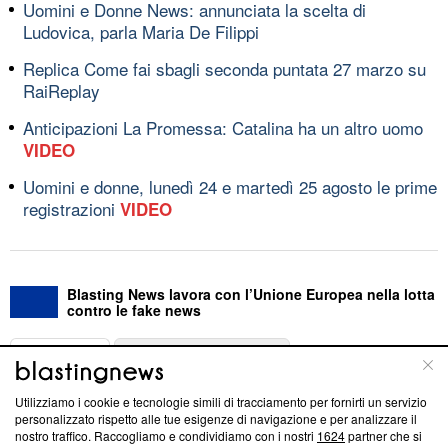
Uomini e Donne News: annunciata la scelta di
Ludovica, parla Maria De Filippi
Replica Come fai sbagli seconda puntata 27 marzo su
RaiReplay
Anticipazioni La Promessa: Catalina ha un altro uomo
VIDEO
Uomini e donne, lunedì 24 e martedì 25 agosto le prime
registrazioni
VIDEO
Blasting News lavora con l’Unione Europea nella lotta
contro le fake news
ABOUT
LINEA EDITORIALE
Utilizziamo i cookie e tecnologie simili di tracciamento per fornirti un servizio
Questa sezione offre informazioni trasparenti su Blasting
personalizzato rispetto alle tue esigenze di navigazione e per analizzare il
nostro traffico. Raccogliamo e condividiamo con i nostri
1624
partner che si
News, sui nostri processi editoriali e su come ci impegniamo a