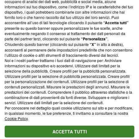
occupano di analisi dei dati web, pubblicità e social media, alcune
creare news di qualità. Inoltre, afferma la nostra aderenza a
informazioni sul tuo dispositivo, come l’indirizzo IP e le caratteristiche del tuo
‘Trust Project - News with Integrity’
Blasting News non è
dispositivo, i quali potrebbero combinarle con altre informazioni che hai
ancora membro del programma, ma ha richiesto di farne
fornito loro o che hanno raccolto dal tuo utilizzo dei loro servizi. Puoi
parte; Trust Project non ha ancora effettuato una verifica di
acconsentire all’uso di tali tecnologie cliccando il pulsante
“Accetta tutti”
conformità agli standard.
presente su questo banner oppure personalizzare le tue scelte, anche
eventualmente negando il consenso al trattamento dei dati personali da
parte dei partner terzi, cliccando sul pulsante
“Personalizza”
.
Su di noi
Chiudendo questo banner (cliccando sul pulsante
“X”
in alto a destra),
acconsenti al permanere delle impostazioni predefinite che non consentono
Team editoriale
l’utilizzo di cookie o altri strumenti di tracciamento diversi dai tecnici.
Noi e i nostri partner trattiamo i tuoi dati di navigazione per: Archiviare
Corporate
informazioni su dispositivo e/o accedervi. Utilizzare dati limitati per la
selezione della pubblicità. Creare profili per la pubblicità personalizzata.
Redazione
Utilizzare profili per la selezione di pubblicità personalizzata. Creare profili
per la personalizzazione dei contenuti. Utilizzare profili per la selezione di
Informativa Privacy
contenuti personalizzati. Misurare le prestazioni degli annunci. Misurare le
prestazioni dei contenuti. Comprendere il pubblico attraverso statistiche o la
Cookie Policy
combinazione di dati provenienti da fonti diverse. Sviluppare e migliorare i
servizi. Utilizzare dati limitati per la selezione dei contenuti.
Blasting SA, IDI CHE-247.845.224, Via Carlo Frasca, 3 - 6900
Per conoscere nel dettaglio quali cookie utilizziamo sul sito e per modificare,
Lugano (Svizzera) Tel:
+39 0690258937
in qualsiasi momento, le tue preferenze, ti invitiamo a consultare la nostra
Cookie Policy
.
© 2026 Blasting News
ACCETTA TUTTI