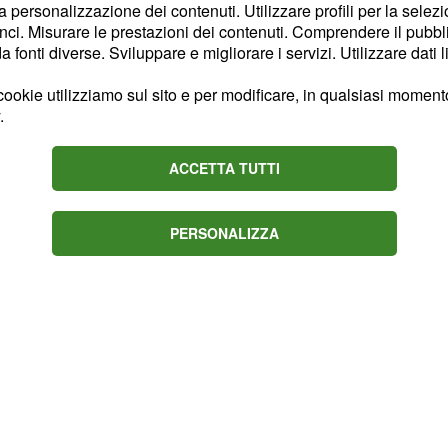
la personalizzazione dei contenuti. Utilizzare profili per la selez
econdo Gianni questo
ci. Misurare le prestazioni dei contenuti. Comprendere il pubblic
er dire di no a Ludovica,
fonti diverse. Sviluppare e migliorare i servizi. Utilizzare dati l
che queste lacrime sono
ookie utilizziamo sul sito e per modificare, in qualsiasi momento,
egate ad una questione
.
 giornata la tronista di
ltro corteggiatore Manuel
ACCETTA TUTTI
i tenerezza. La cosa
he si ingelosisce.
PERSONALIZZA