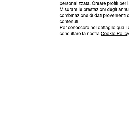
personalizzata. Creare profili per 
andare ad un pianto liberatorio. S
Misurare le prestazioni degli annun
pianto rappresenta il rimorso di dov
combinazione di dati provenienti da 
contenuti.
ma in realtà Fabio stesso afferma 
Per conoscere nel dettaglio quali c
dettate da un cumulo di emozioni l
consultare la nostra
Cookie Policy
personale. Nel corso della medesima
incontra anche l'a
Uomini e Donne
e tra i due vi sono anche momenti d
ovviamente non fa piacere a Fabio c