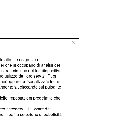
tto alle tue esigenze di
er che si occupano di analisi dei
caratteristiche del tuo dispositivo,
 utilizzo dei loro servizi. Puoi
ner oppure personalizzare le tue
tner terzi, cliccando sul pulsante
delle impostazioni predefinite che
e/o accedervi. Utilizzare dati
rofili per la selezione di pubblicità