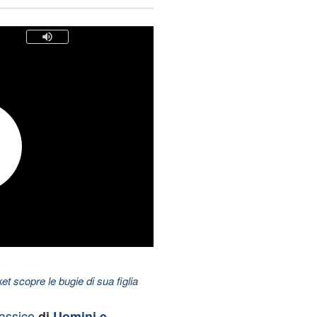
t scopre le bugie di sua figlia
lassico
di
Uomini e