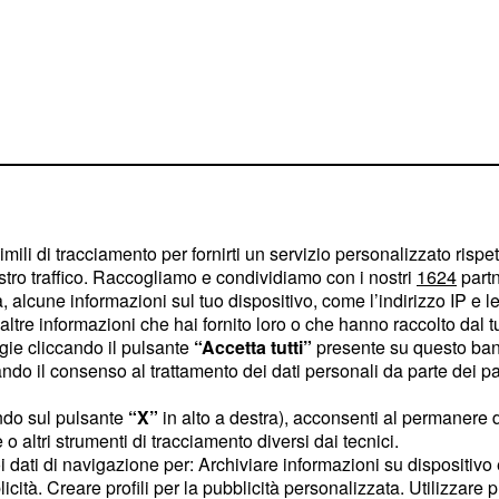
imili di tracciamento per fornirti un servizio personalizzato rispe
stro traffico. Raccogliamo e condividiamo con i nostri
1624
partn
e della tronista che ha
 alcune informazioni sul tuo dispositivo, come l’indirizzo IP e le 
rteggiatore campano
ltre informazioni che hai fornito loro o che hanno raccolto dal tuo
ogie cliccando il pulsante
“Accetta tutti”
presente su questo ban
o il consenso al trattamento dei dati personali da parte dei par
emozionato
ndo sul pulsante
“X”
in alto a destra), acconsenti al permanere 
o altri strumenti di tracciamento diversi dai tecnici.
ha molto
 a Fabio
uoi dati di navigazione per: Archiviare informazioni su dispositivo 
licità. Creare profili per la pubblicità personalizzata. Utilizzare p
 riva al mare si lascia