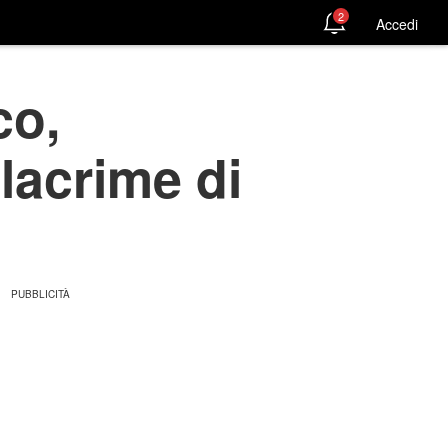
2
Accedi
co,
lacrime di