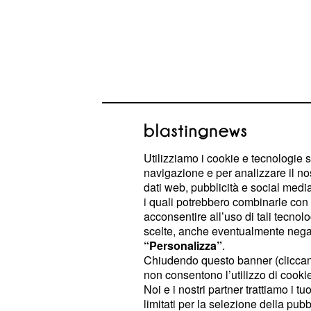
Utilizziamo i cookie e tecnologie s
navigazione e per analizzare il no
Questo probabilmente è merito anch
dati web, pubblicità e social media,
deciso di sorprendere il proprio co
i quali potrebbero combinarle con a
acconsentire all’uso di tali tecnol
recandosi alla sua laurea.
scelte, anche eventualmente negand
“Personalizza”
.
Fabio Ferrara molto 
Chiudendo questo banner (clicca
non consentono l’utilizzo di cookie 
Questa sorpresa fatta
da Ludovica
Noi e i nostri partner trattiamo i t
limitati per la selezione della pubb
emozionato il ragazzo,
che infatti in