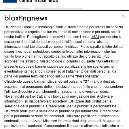
contro le fake news
ABOUT
LINEA EDITORIALE
Utilizziamo i cookie e tecnologie simili di tracciamento per fornirti un servizio
Questa sezione offre informazioni trasparenti su Blasting
personalizzato rispetto alle tue esigenze di navigazione e per analizzare il
nostro traffico. Raccogliamo e condividiamo con i nostri
1624
partner che si
News, sui nostri processi editoriali e su come ci impegniamo a
occupano di analisi dei dati web, pubblicità e social media, alcune
creare news di qualità. Inoltre, afferma la nostra aderenza a
informazioni sul tuo dispositivo, come l’indirizzo IP e le caratteristiche del tuo
‘Trust Project - News with Integrity’
Blasting News non è
dispositivo, i quali potrebbero combinarle con altre informazioni che hai
ancora membro del programma, ma ha richiesto di farne
fornito loro o che hanno raccolto dal tuo utilizzo dei loro servizi. Puoi
parte; Trust Project non ha ancora effettuato una verifica di
acconsentire all’uso di tali tecnologie cliccando il pulsante
“Accetta tutti”
conformità agli standard.
presente su questo banner oppure personalizzare le tue scelte, anche
eventualmente negando il consenso al trattamento dei dati personali da
parte dei partner terzi, cliccando sul pulsante
“Personalizza”
.
Su di noi
Chiudendo questo banner (cliccando sul pulsante
“X”
in alto a destra),
acconsenti al permanere delle impostazioni predefinite che non consentono
Team editoriale
l’utilizzo di cookie o altri strumenti di tracciamento diversi dai tecnici.
Noi e i nostri partner trattiamo i tuoi dati di navigazione per: Archiviare
Corporate
informazioni su dispositivo e/o accedervi. Utilizzare dati limitati per la
selezione della pubblicità. Creare profili per la pubblicità personalizzata.
Redazione
Utilizzare profili per la selezione di pubblicità personalizzata. Creare profili
per la personalizzazione dei contenuti. Utilizzare profili per la selezione di
Informativa Privacy
contenuti personalizzati. Misurare le prestazioni degli annunci. Misurare le
prestazioni dei contenuti. Comprendere il pubblico attraverso statistiche o la
Cookie Policy