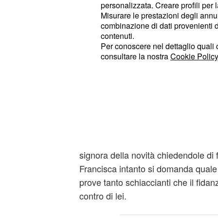
personalizzata. Creare profili per 
che Raimundo abbia avuto un ritorn
Misurare le prestazioni degli annun
Francisca e teme che ciò possa influ
combinazione di dati provenienti da 
contenuti.
Aurora.
Per conoscere nel dettaglio quali c
consultare la nostra
Cookie Policy
Mauricio mette in gua
fa una
Mauricio
scoperta allarma
infatti venuto a sapere che
Conrad
trovato delle
che proverebber
prove
nell’
Francisca
omicidio di Berna
condurla addirittura alla rovina. Que
signora della novità chiedendole di 
Francisca intanto si domanda quale
prove tanto schiaccianti che il fidan
contro di lei.