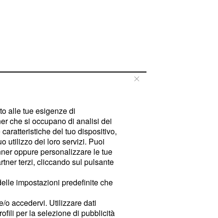
tto alle tue esigenze di
er che si occupano di analisi dei
caratteristiche del tuo dispositivo,
 utilizzo dei loro servizi. Puoi
ner oppure personalizzare le tue
tner terzi, cliccando sul pulsante
delle impostazioni predefinite che
e/o accedervi. Utilizzare dati
rofili per la selezione di pubblicità