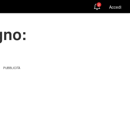
2
Accedi
gno: