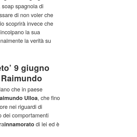
a soap spagnola di
sare di non voler che
cio scoprirà invece che
incolpano la sua
nalmente la verità su
eto’ 9 giugno
r Raimundo
elano che in paese
, che fino
aimundo Ulloa
ore nei riguardi di
so dei comportamenti
ra
di lei ed è
innamorato