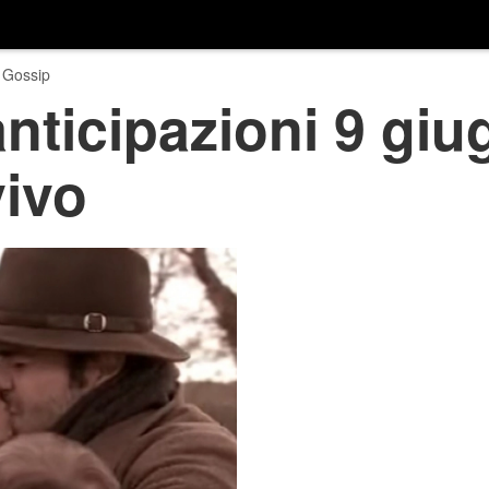
 Gossip
anticipazioni 9 giu
vivo