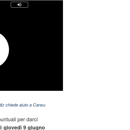
ldiz chiede aiuto a Cansu
untuali per darci
di
giovedì 9 giugno