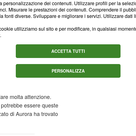
la personalizzazione dei contenuti. Utilizzare profili per la selez
o di fiamma per
ci. Misurare le prestazioni dei contenuti. Comprendere il pubblic
ire sul processo di
fonti diverse. Sviluppare e migliorare i servizi. Utilizzare dati l
ookie utilizziamo sul sito e per modificare, in qualsiasi momento,
.
rdia Francisca
ACCETTA TUTTI
. Il capomastro è
nte
ha
o Buenaventura
o il
coinvolgimento di
PERSONALIZZA
e che potrebbero
rda
sto informa allora la sua
fare molta attenzione.
 potrebbe essere queste
zato di Aurora ha trovato