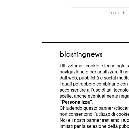
Utilizziamo i cookie e tecnologie s
navigazione e per analizzare il no
dati web, pubblicità e social media,
i quali potrebbero combinarle con a
acconsentire all’uso di tali tecnol
scelte, anche eventualmente negand
“Personalizza”
.
Chiudendo questo banner (clicca
viene quindi a sapere da Do
Emilia
non consentono l’utilizzo di cookie 
si è fatto scappare con Severo Sant
Noi e i nostri partner trattiamo i t
limitati per la selezione della pubb
la Montenegro finisca in carcere. L