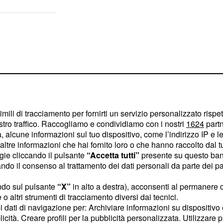
imili di tracciamento per fornirti un servizio personalizzato rispe
stro traffico. Raccogliamo e condividiamo con i nostri
1624
partn
 alcune informazioni sul tuo dispositivo, come l’indirizzo IP e le 
ltre informazioni che hai fornito loro o che hanno raccolto dal tuo
ogie cliccando il pulsante
“Accetta tutti”
presente su questo ban
o il consenso al trattamento dei dati personali da parte dei par
ndo sul pulsante
“X”
in alto a destra), acconsenti al permanere 
n Anselmo che il padre
o altri strumenti di tracciamento diversi dai tecnici.
acruz di non volere che
uoi dati di navigazione per: Archiviare informazioni su dispositivo 
licità. Creare profili per la pubblicità personalizzata. Utilizzare p
a donna sospetta allora