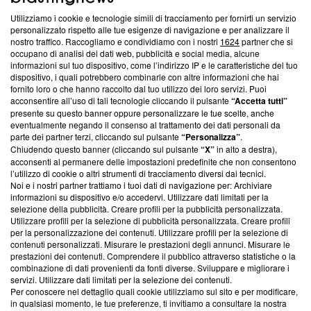
Utilizziamo i cookie e tecnologie simili di tracciamento per fornirti un servizio
Questa sezione offre informazioni trasparenti su Blasting
personalizzato rispetto alle tue esigenze di navigazione e per analizzare il
nostro traffico. Raccogliamo e condividiamo con i nostri
1624
partner che si
News, sui nostri processi editoriali e su come ci impegniamo a
occupano di analisi dei dati web, pubblicità e social media, alcune
creare news di qualità. Inoltre, afferma la nostra aderenza a
informazioni sul tuo dispositivo, come l’indirizzo IP e le caratteristiche del tuo
‘Trust Project - News with Integrity’
Blasting News non è
dispositivo, i quali potrebbero combinarle con altre informazioni che hai
ancora membro del programma, ma ha richiesto di farne
fornito loro o che hanno raccolto dal tuo utilizzo dei loro servizi. Puoi
parte; Trust Project non ha ancora effettuato una verifica di
acconsentire all’uso di tali tecnologie cliccando il pulsante
“Accetta tutti”
conformità agli standard.
presente su questo banner oppure personalizzare le tue scelte, anche
eventualmente negando il consenso al trattamento dei dati personali da
parte dei partner terzi, cliccando sul pulsante
“Personalizza”
.
Su di noi
Chiudendo questo banner (cliccando sul pulsante
“X”
in alto a destra),
acconsenti al permanere delle impostazioni predefinite che non consentono
Team editoriale
l’utilizzo di cookie o altri strumenti di tracciamento diversi dai tecnici.
Noi e i nostri partner trattiamo i tuoi dati di navigazione per: Archiviare
Corporate
informazioni su dispositivo e/o accedervi. Utilizzare dati limitati per la
selezione della pubblicità. Creare profili per la pubblicità personalizzata.
Redazione
Utilizzare profili per la selezione di pubblicità personalizzata. Creare profili
per la personalizzazione dei contenuti. Utilizzare profili per la selezione di
Informativa Privacy
contenuti personalizzati. Misurare le prestazioni degli annunci. Misurare le
prestazioni dei contenuti. Comprendere il pubblico attraverso statistiche o la
Cookie Policy
combinazione di dati provenienti da fonti diverse. Sviluppare e migliorare i
servizi. Utilizzare dati limitati per la selezione dei contenuti.
Blasting SA, IDI CHE-247.845.224, Via Carlo Frasca, 3 - 6900
Per conoscere nel dettaglio quali cookie utilizziamo sul sito e per modificare,
Lugano (Svizzera) Tel:
+39 0690258937
in qualsiasi momento, le tue preferenze, ti invitiamo a consultare la nostra