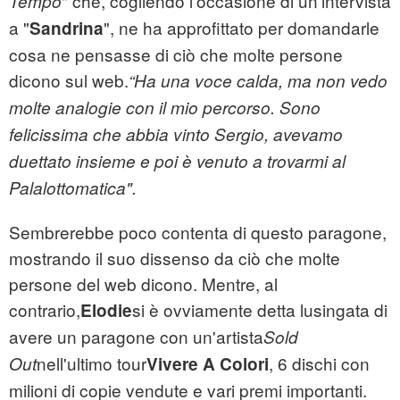
" che, cogliendo l'occasione di un'intervista
Tempo
a "
", ne ha approfittato per domandarle
Sandrina
cosa ne pensasse di ciò che molte persone
dicono sul web.
“Ha una voce calda, ma non vedo
molte analogie con il mio percorso. Sono
felicissima che abbia vinto Sergio, avevamo
duettato insieme e poi è venuto a trovarmi al
Palalottomatica".
Sembrerebbe poco contenta di questo paragone,
mostrando il suo dissenso da ciò che molte
persone del web dicono. Mentre, al
contrario,
si è ovviamente detta lusingata di
Elodie
avere un paragone con un'artista
Sold
nell'ultimo tour
, 6 dischi con
Out
Vivere A Colori
milioni di copie vendute e vari premi importanti.