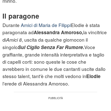
mirino.
Il paragone
Durante
Amici di Maria de Filippi
Elodie è stata
paragonata ad
la vincitrice
Alessandra Amoroso
,
di
, uscita da qualche giornocon il
Amici 8
singolo
Voce
Sul Ciglio Senza Far Rumore.
graffiante, grande intensità interpretativa e taglio
di capelli corti: sono queste le cose che
avrebbero in comune le due cantanti uscite dallo
stesso talent, tant'è che molti vedono in
Elodie
l'erede di Alessandra Amoroso.