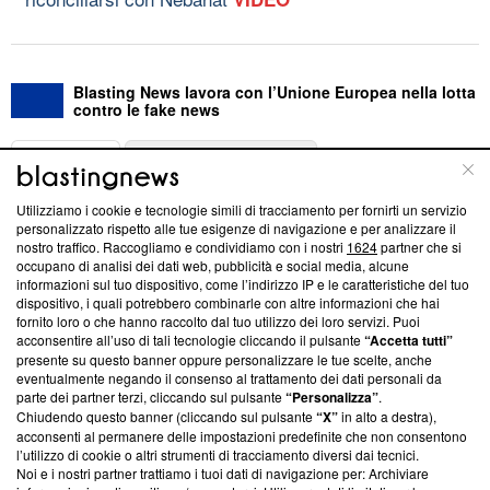
Blasting News lavora con l’Unione Europea nella lotta
contro le fake news
ABOUT
LINEA EDITORIALE
Utilizziamo i cookie e tecnologie simili di tracciamento per fornirti un servizio
Questa sezione offre informazioni trasparenti su Blasting
personalizzato rispetto alle tue esigenze di navigazione e per analizzare il
nostro traffico. Raccogliamo e condividiamo con i nostri
1624
partner che si
News, sui nostri processi editoriali e su come ci impegniamo a
occupano di analisi dei dati web, pubblicità e social media, alcune
creare news di qualità. Inoltre, afferma la nostra aderenza a
informazioni sul tuo dispositivo, come l’indirizzo IP e le caratteristiche del tuo
‘Trust Project - News with Integrity’
Blasting News non è
dispositivo, i quali potrebbero combinarle con altre informazioni che hai
ancora membro del programma, ma ha richiesto di farne
fornito loro o che hanno raccolto dal tuo utilizzo dei loro servizi. Puoi
parte; Trust Project non ha ancora effettuato una verifica di
acconsentire all’uso di tali tecnologie cliccando il pulsante
“Accetta tutti”
conformità agli standard.
presente su questo banner oppure personalizzare le tue scelte, anche
eventualmente negando il consenso al trattamento dei dati personali da
parte dei partner terzi, cliccando sul pulsante
“Personalizza”
.
Su di noi
Chiudendo questo banner (cliccando sul pulsante
“X”
in alto a destra),
acconsenti al permanere delle impostazioni predefinite che non consentono
Team editoriale
l’utilizzo di cookie o altri strumenti di tracciamento diversi dai tecnici.
Noi e i nostri partner trattiamo i tuoi dati di navigazione per: Archiviare
Corporate