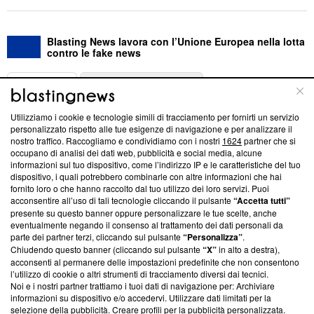
Blasting News lavora con l’Unione Europea nella lotta
contro le fake news
ABOUT
LINEA EDITORIALE
Utilizziamo i cookie e tecnologie simili di tracciamento per fornirti un servizio
Questa sezione offre informazioni trasparenti su Blasting
personalizzato rispetto alle tue esigenze di navigazione e per analizzare il
nostro traffico. Raccogliamo e condividiamo con i nostri
1624
partner che si
News, sui nostri processi editoriali e su come ci impegniamo a
occupano di analisi dei dati web, pubblicità e social media, alcune
creare news di qualità. Inoltre, afferma la nostra aderenza a
informazioni sul tuo dispositivo, come l’indirizzo IP e le caratteristiche del tuo
‘Trust Project - News with Integrity’
Blasting News non è
dispositivo, i quali potrebbero combinarle con altre informazioni che hai
ancora membro del programma, ma ha richiesto di farne
fornito loro o che hanno raccolto dal tuo utilizzo dei loro servizi. Puoi
parte; Trust Project non ha ancora effettuato una verifica di
acconsentire all’uso di tali tecnologie cliccando il pulsante
“Accetta tutti”
conformità agli standard.
presente su questo banner oppure personalizzare le tue scelte, anche
eventualmente negando il consenso al trattamento dei dati personali da
parte dei partner terzi, cliccando sul pulsante
“Personalizza”
.
Su di noi
Chiudendo questo banner (cliccando sul pulsante
“X”
in alto a destra),
acconsenti al permanere delle impostazioni predefinite che non consentono
Team editoriale
l’utilizzo di cookie o altri strumenti di tracciamento diversi dai tecnici.
Noi e i nostri partner trattiamo i tuoi dati di navigazione per: Archiviare
Corporate
informazioni su dispositivo e/o accedervi. Utilizzare dati limitati per la
selezione della pubblicità. Creare profili per la pubblicità personalizzata.