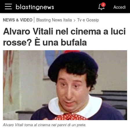
2
Accedi
NEWS & VIDEO
Blasting News Italia
>
Tv e Gossip
Alvaro Vitali nel cinema a luci
rosse? È una bufala
Alvaro Vitali torna al cinema nei panni di un prete.