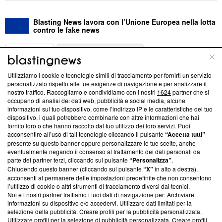
Blasting News lavora con l’Unione Europea nella lotta
contro le fake news
ABOUT
LINEA EDITORIALE
Utilizziamo i cookie e tecnologie simili di tracciamento per fornirti un servizio
Questa sezione offre informazioni trasparenti su Blasting
personalizzato rispetto alle tue esigenze di navigazione e per analizzare il
nostro traffico. Raccogliamo e condividiamo con i nostri
1624
partner che si
News, sui nostri processi editoriali e su come ci impegniamo a
occupano di analisi dei dati web, pubblicità e social media, alcune
creare news di qualità. Inoltre, afferma la nostra aderenza a
informazioni sul tuo dispositivo, come l’indirizzo IP e le caratteristiche del tuo
‘Trust Project - News with Integrity’
Blasting News non è
dispositivo, i quali potrebbero combinarle con altre informazioni che hai
ancora membro del programma, ma ha richiesto di farne
fornito loro o che hanno raccolto dal tuo utilizzo dei loro servizi. Puoi
parte; Trust Project non ha ancora effettuato una verifica di
acconsentire all’uso di tali tecnologie cliccando il pulsante
“Accetta tutti”
conformità agli standard.
presente su questo banner oppure personalizzare le tue scelte, anche
eventualmente negando il consenso al trattamento dei dati personali da
parte dei partner terzi, cliccando sul pulsante
“Personalizza”
.
Su di noi
Chiudendo questo banner (cliccando sul pulsante
“X”
in alto a destra),
acconsenti al permanere delle impostazioni predefinite che non consentono
Team editoriale
l’utilizzo di cookie o altri strumenti di tracciamento diversi dai tecnici.
Noi e i nostri partner trattiamo i tuoi dati di navigazione per: Archiviare
Corporate
informazioni su dispositivo e/o accedervi. Utilizzare dati limitati per la
selezione della pubblicità. Creare profili per la pubblicità personalizzata.
Redazione
Utilizzare profili per la selezione di pubblicità personalizzata. Creare profili