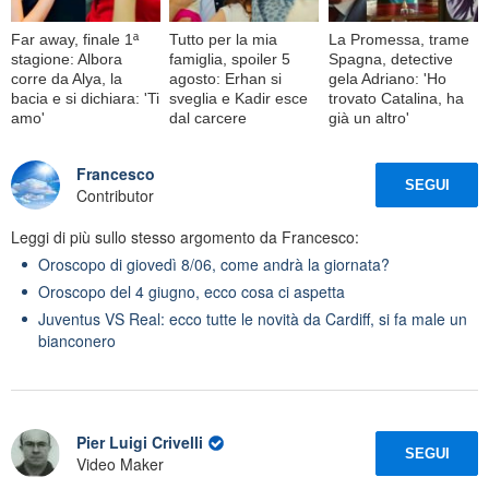
Far away, finale 1ª
Tutto per la mia
La Promessa, trame
stagione: Albora
famiglia, spoiler 5
Spagna, detective
corre da Alya, la
agosto: Erhan si
gela Adriano: 'Ho
bacia e si dichiara: 'Ti
sveglia e Kadir esce
trovato Catalina, ha
amo'
dal carcere
già un altro'
Francesco
SEGUI
Contributor
Leggi di più sullo stesso argomento da Francesco:
Oroscopo di giovedì 8/06, come andrà la giornata?
Oroscopo del 4 giugno, ecco cosa ci aspetta
Juventus VS Real: ecco tutte le novità da Cardiff, si fa male un
bianconero
Pier Luigi Crivelli
SEGUI
Video Maker