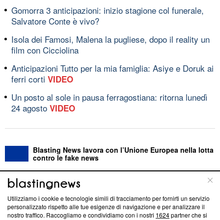
Gomorra 3 anticipazioni: inizio stagione col funerale,
Salvatore Conte è vivo?
Isola dei Famosi, Malena la pugliese, dopo il reality un
film con Cicciolina
Anticipazioni Tutto per la mia famiglia: Asiye e Doruk ai
ferri corti
VIDEO
Un posto al sole in pausa ferragostiana: ritorna lunedì
24 agosto
VIDEO
Blasting News lavora con l’Unione Europea nella lotta
contro le fake news
ABOUT
LINEA EDITORIALE
Utilizziamo i cookie e tecnologie simili di tracciamento per fornirti un servizio
personalizzato rispetto alle tue esigenze di navigazione e per analizzare il
Questa sezione offre informazioni trasparenti su Blasting
nostro traffico. Raccogliamo e condividiamo con i nostri
1624
partner che si