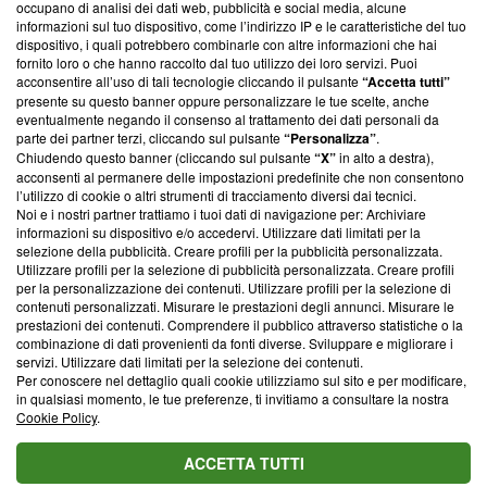
News, sui nostri processi editoriali e su come ci impegniamo a
occupano di analisi dei dati web, pubblicità e social media, alcune
creare news di qualità. Inoltre, afferma la nostra aderenza a
informazioni sul tuo dispositivo, come l’indirizzo IP e le caratteristiche del tuo
‘Trust Project - News with Integrity’
Blasting News non è
dispositivo, i quali potrebbero combinarle con altre informazioni che hai
fornito loro o che hanno raccolto dal tuo utilizzo dei loro servizi. Puoi
ancora membro del programma, ma ha richiesto di farne
acconsentire all’uso di tali tecnologie cliccando il pulsante
“Accetta tutti”
parte; Trust Project non ha ancora effettuato una verifica di
presente su questo banner oppure personalizzare le tue scelte, anche
conformità agli standard.
eventualmente negando il consenso al trattamento dei dati personali da
parte dei partner terzi, cliccando sul pulsante
“Personalizza”
.
Su di noi
Chiudendo questo banner (cliccando sul pulsante
“X”
in alto a destra),
acconsenti al permanere delle impostazioni predefinite che non consentono
Team editoriale
l’utilizzo di cookie o altri strumenti di tracciamento diversi dai tecnici.
Noi e i nostri partner trattiamo i tuoi dati di navigazione per: Archiviare
Corporate
informazioni su dispositivo e/o accedervi. Utilizzare dati limitati per la
selezione della pubblicità. Creare profili per la pubblicità personalizzata.
Redazione
Utilizzare profili per la selezione di pubblicità personalizzata. Creare profili
per la personalizzazione dei contenuti. Utilizzare profili per la selezione di
Informativa Privacy
contenuti personalizzati. Misurare le prestazioni degli annunci. Misurare le
prestazioni dei contenuti. Comprendere il pubblico attraverso statistiche o la
Cookie Policy
combinazione di dati provenienti da fonti diverse. Sviluppare e migliorare i
servizi. Utilizzare dati limitati per la selezione dei contenuti.
Per conoscere nel dettaglio quali cookie utilizziamo sul sito e per modificare,
Blasting SA, IDI CHE-247.845.224, Via Carlo Frasca, 3 - 6900
in qualsiasi momento, le tue preferenze, ti invitiamo a consultare la nostra
Lugano (Svizzera) Tel:
+39 0690258937
Cookie Policy
.
© 2026 Blasting News
ACCETTA TUTTI