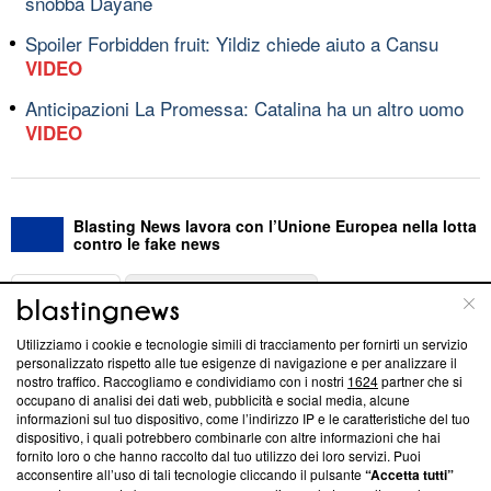
snobba Dayane
Spoiler Forbidden fruit: Yildiz chiede aiuto a Cansu
VIDEO
Anticipazioni La Promessa: Catalina ha un altro uomo
VIDEO
Blasting News lavora con l’Unione Europea nella lotta
contro le fake news
ABOUT
LINEA EDITORIALE
Utilizziamo i cookie e tecnologie simili di tracciamento per fornirti un servizio
Questa sezione offre informazioni trasparenti su Blasting
personalizzato rispetto alle tue esigenze di navigazione e per analizzare il
nostro traffico. Raccogliamo e condividiamo con i nostri
1624
partner che si
News, sui nostri processi editoriali e su come ci impegniamo a
occupano di analisi dei dati web, pubblicità e social media, alcune
creare news di qualità. Inoltre, afferma la nostra aderenza a
informazioni sul tuo dispositivo, come l’indirizzo IP e le caratteristiche del tuo
‘Trust Project - News with Integrity’
Blasting News non è
dispositivo, i quali potrebbero combinarle con altre informazioni che hai
ancora membro del programma, ma ha richiesto di farne
fornito loro o che hanno raccolto dal tuo utilizzo dei loro servizi. Puoi
parte; Trust Project non ha ancora effettuato una verifica di
acconsentire all’uso di tali tecnologie cliccando il pulsante
“Accetta tutti”