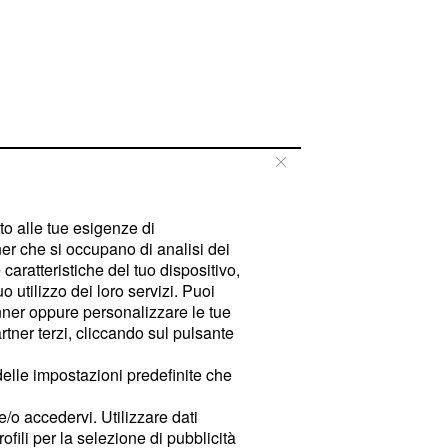
tto alle tue esigenze di
er che si occupano di analisi dei
caratteristiche del tuo dispositivo,
 utilizzo dei loro servizi. Puoi
ner oppure personalizzare le tue
tner terzi, cliccando sul pulsante
delle impostazioni predefinite che
e/o accedervi. Utilizzare dati
rofili per la selezione di pubblicità