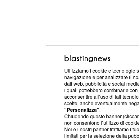
La turbolenta relazion
Utilizziamo i cookie e tecnologie s
Francesca e Ruben
navigazione e per analizzare il no
dati web, pubblicità e social media,
I fan del
reality,
puntata dopo puntat
i quali potrebbero combinarle con a
acconsentire all’uso di tali tecnol
curiosi di sapere come andranno a fin
scelte, anche eventualmente negand
amorose e soprattutto cosa è succe
“Personalizza”
.
volta finito il programma. Una delle 
Chiudendo questo banner (clicca
non consentono l’utilizzo di cookie 
chiacchierate del programma, è sen
Noi e i nostri partner trattiamo i t
composta da
Francesca Baroni e R
limitati per la selezione della pubb