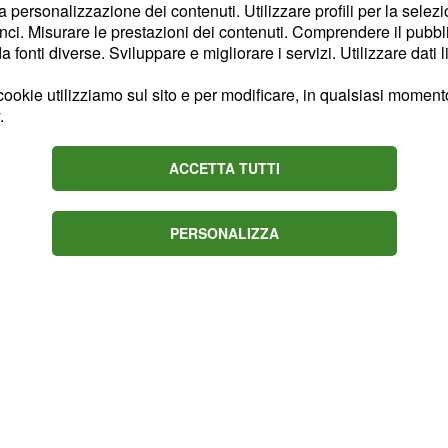
i è dimostrato molto
la personalizzazione dei contenuti. Utilizzare profili per la selez
ci. Misurare le prestazioni dei contenuti. Comprendere il pubblic
rario non riesce a
fonti diverse. Sviluppare e migliorare i servizi. Utilizzare dati l
za e nel villaggio dove
a lamentarsi degli
ookie utilizziamo sul sito e per modificare, in qualsiasi momento,
.
ntate, i telespettatori
ACCETTA TUTTI
uramente i due si
i da single dal
PERSONALIZZA