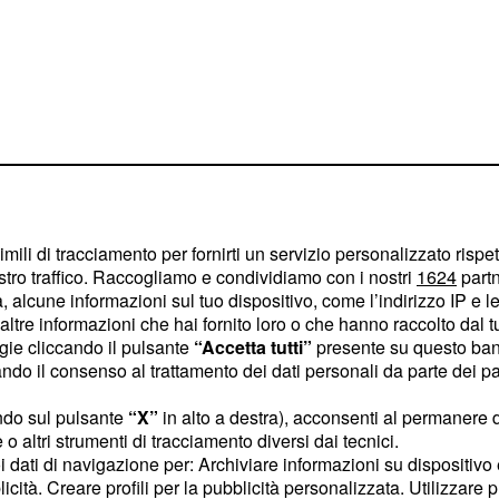
e tra
imili di tracciamento per fornirti un servizio personalizzato rispe
stro traffico. Raccogliamo e condividiamo con i nostri
1624
partn
 alcune informazioni sul tuo dispositivo, come l’indirizzo IP e le 
a, sono sempre più
ltre informazioni che hai fornito loro o che hanno raccolto dal tuo
ogie cliccando il pulsante
“Accetta tutti”
presente su questo ban
ire le varie relazioni
o il consenso al trattamento dei dati personali da parte dei par
sso alle coppie, una
coppie in gioco più
ndo sul pulsante
“X”
in alto a destra), acconsenti al permanere 
o altri strumenti di tracciamento diversi dai tecnici.
za dubbio quella
uoi dati di navigazione per: Archiviare informazioni su dispositivo 
Se lui,
uben Invernizzi.
licità. Creare profili per la pubblicità personalizzata. Utilizzare p