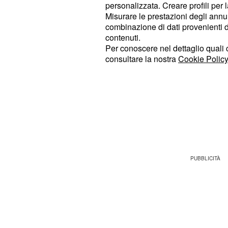
da quando è iniziato il programma s
personalizzata. Creare profili per 
Misurare le prestazioni degli annun
innamorato della ragazza,lei al cont
combinazione di dati provenienti da 
tollerare nemmeno più la sua presen
contenuti.
ci sono tutte le fidanzate, continua 
Per conoscere nel dettaglio quali c
consultare la nostra
Cookie Policy
atteggiamenti infantili di Ruben.
Dopo la messa in onda di sole due pu
da casa hanno presupposto che sic
sarebbero lasciati e sarebbero uscit
programma.