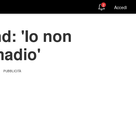
2
Accedi
d: 'Io non
madio'