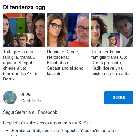
Di tendenza oggi
Tutto per la mia
Uomini e Donne,
Tutto per la mia
famiglia, trama 5
retroscena:
famiglia trame 6/8:
agosto: Sengul
Elisabetta e
Doruk pressato,
chiede aiuto,
Sebastiano si sono
Kadir riceve una
tensione tra Akif e
lasciati
misteriosa chiavetta
Doruk
S. Sa.
SEGUI
Contributor
Segui
Stefania
su Facebook
Leggi di più sullo stesso argomento da S. Sa.:
.Forbidden fruit, spoiler al 7 agosto: Yilduz s'innamora di