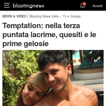
2
Accedi
NEWS & VIDEO
Blasting News Italia
>
Tv e Gossip
Temptation: nella terza
puntata lacrime, quesiti e le
prime gelosie