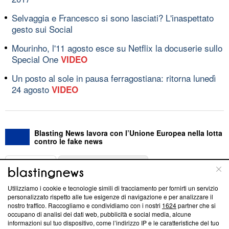
Selvaggia e Francesco si sono lasciati? L'inaspettato
gesto sui Social
Mourinho, l'11 agosto esce su Netflix la docuserie sullo
Special One
VIDEO
Un posto al sole in pausa ferragostiana: ritorna lunedì
24 agosto
VIDEO
Blasting News lavora con l’Unione Europea nella lotta
contro le fake news
ABOUT
LINEA EDITORIALE
Utilizziamo i cookie e tecnologie simili di tracciamento per fornirti un servizio
Questa sezione offre informazioni trasparenti su Blasting
personalizzato rispetto alle tue esigenze di navigazione e per analizzare il
nostro traffico. Raccogliamo e condividiamo con i nostri
1624
partner che si
News, sui nostri processi editoriali e su come ci impegniamo a
occupano di analisi dei dati web, pubblicità e social media, alcune
creare news di qualità. Inoltre, afferma la nostra aderenza a
informazioni sul tuo dispositivo, come l’indirizzo IP e le caratteristiche del tuo
‘Trust Project - News with Integrity’
Blasting News non è