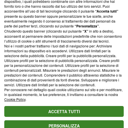
dispositivo, i quali potrebbero combinarle con altre informazioni che hai
ancora membro del programma, ma ha richiesto di farne
fornito loro o che hanno raccolto dal tuo utilizzo dei loro servizi. Puoi
parte; Trust Project non ha ancora effettuato una verifica di
acconsentire all’uso di tali tecnologie cliccando il pulsante
“Accetta tutti”
conformità agli standard.
presente su questo banner oppure personalizzare le tue scelte, anche
eventualmente negando il consenso al trattamento dei dati personali da
parte dei partner terzi, cliccando sul pulsante
“Personalizza”
.
Su di noi
Chiudendo questo banner (cliccando sul pulsante
“X”
in alto a destra),
acconsenti al permanere delle impostazioni predefinite che non consentono
Team editoriale
l’utilizzo di cookie o altri strumenti di tracciamento diversi dai tecnici.
Noi e i nostri partner trattiamo i tuoi dati di navigazione per: Archiviare
Corporate
informazioni su dispositivo e/o accedervi. Utilizzare dati limitati per la
selezione della pubblicità. Creare profili per la pubblicità personalizzata.
Redazione
Utilizzare profili per la selezione di pubblicità personalizzata. Creare profili
per la personalizzazione dei contenuti. Utilizzare profili per la selezione di
Informativa Privacy
contenuti personalizzati. Misurare le prestazioni degli annunci. Misurare le
prestazioni dei contenuti. Comprendere il pubblico attraverso statistiche o la
Cookie Policy
combinazione di dati provenienti da fonti diverse. Sviluppare e migliorare i
servizi. Utilizzare dati limitati per la selezione dei contenuti.
Blasting SA, IDI CHE-247.845.224, Via Carlo Frasca, 3 - 6900
Per conoscere nel dettaglio quali cookie utilizziamo sul sito e per modificare,
Lugano (Svizzera) Tel:
+39 0690258937
in qualsiasi momento, le tue preferenze, ti invitiamo a consultare la nostra
Cookie Policy
.
© 2026 Blasting News
ACCETTA TUTTI
PERSONALIZZA