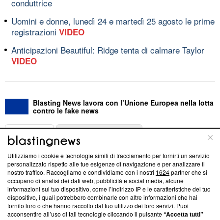
conduttrice
Uomini e donne, lunedì 24 e martedì 25 agosto le prime
registrazioni
VIDEO
Anticipazioni Beautiful: Ridge tenta di calmare Taylor
VIDEO
Blasting News lavora con l’Unione Europea nella lotta
contro le fake news
ABOUT
LINEA EDITORIALE
Utilizziamo i cookie e tecnologie simili di tracciamento per fornirti un servizio
Questa sezione offre informazioni trasparenti su Blasting
personalizzato rispetto alle tue esigenze di navigazione e per analizzare il
nostro traffico. Raccogliamo e condividiamo con i nostri
1624
partner che si
News, sui nostri processi editoriali e su come ci impegniamo a
occupano di analisi dei dati web, pubblicità e social media, alcune
creare news di qualità. Inoltre, afferma la nostra aderenza a
informazioni sul tuo dispositivo, come l’indirizzo IP e le caratteristiche del tuo
‘Trust Project - News with Integrity’
Blasting News non è
dispositivo, i quali potrebbero combinarle con altre informazioni che hai
ancora membro del programma, ma ha richiesto di farne
fornito loro o che hanno raccolto dal tuo utilizzo dei loro servizi. Puoi
parte; Trust Project non ha ancora effettuato una verifica di
acconsentire all’uso di tali tecnologie cliccando il pulsante
“Accetta tutti”