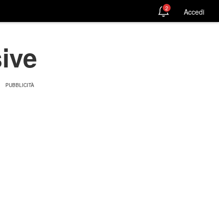
2
Accedi
sive