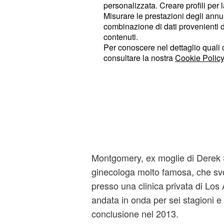
specializzata in casi rari, all'inte
personalizzata. Creare profili per 
Misurare le prestazioni degli annun
New Jersey.
combinazione di dati provenienti da 
Andando un pò indietro negli an
contenuti.
menzionare quella che, negli ann
Per conoscere nel dettaglio quali c
consultare la nostra
Cookie Policy
delle principali serie tv di stamp
prima linea. Questa fortunata ser
pronto soccorso della città di Ch
un importante trampolino di lancio
attori attuali, George Clooney.
Private Practice: spin off di Grey
è incentrata sulla storia della do
Montgomery, ex moglie di Derek
ginecologa molto famosa, che svo
presso una clinica privata di Los
andata in onda per sei stagioni e 
conclusione nel 2013.