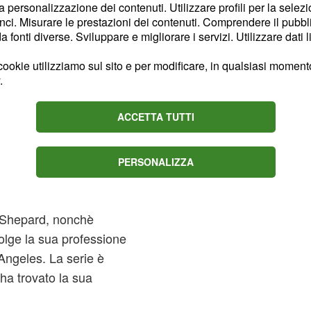
rno di un ospedale del
la personalizzazione dei contenuti. Utilizzare profili per la selez
ci. Misurare le prestazioni dei contenuti. Comprendere il pubblic
fonti diverse. Sviluppare e migliorare i servizi. Utilizzare dati l
ni, non possiamo
i novanta, è stata una
ookie utilizziamo sul sito e per modificare, in qualsiasi momento,
.
o medico: ER, Medici in
ie, ambientata in un
ACCETTA TUTTI
icago, ha rappresentato
 per uno dei principali
PERSONALIZZA
's Anatomy, questa serie
ttoressa Addison
 Shepard, nonchè
lge la sua professione
 Angeles. La serie è
ha trovato la sua