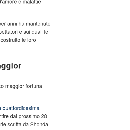
 d'amore e malattie
per anni ha mantenuto
pettatori e sui quali le
costruito le loro
aggior
to maggior fortuna
a quattordicesima
tire dal prossimo 28
rie scritta da Shonda