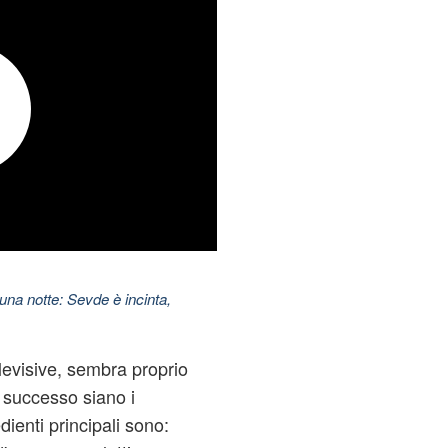
una notte: Sevde è incinta,
levisive, sembra proprio
 successo siano i
edienti principali sono: