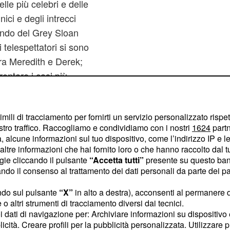
le più celebri e delle
ici e degli intrecci
ondo del Grey Sloan
 telespettatori si sono
tra Meredith e Derek;
rontare i casi più
i da Miranda per gestire
i Richard nel trattare i
imili di tracciamento per fornirti un servizio personalizzato rispe
i di forza di una serie
stro traffico. Raccogliamo e condividiamo con i nostri
1624
partn
 rinnovi, sembra non
 alcune informazioni sul tuo dispositivo, come l’indirizzo IP e le 
ltre informazioni che hai fornito loro o che hanno raccolto dal tuo
ogie cliccando il pulsante
“Accetta tutti”
presente su questo ban
to in onda dal 2004 al
o il consenso al trattamento dei dati personali da parte dei par
 In otto stagioni sono
regory House
, un medico
ndo sul pulsante
“X”
in alto a destra), acconsenti al permanere 
o altri strumenti di tracciamento diversi dai tecnici.
mmirevoli capacità
uoi dati di navigazione per: Archiviare informazioni su dispositivo 
 medicina diagnostica
licità. Creare profili per la pubblicità personalizzata. Utilizzare p