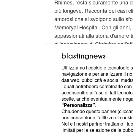
Rhimes, resta sicuramente una del
più longeve. Racconta dei casi clin
amorosi che si svolgono sullo sf
Memoryal Hospital. Con gli anni, i
appassionati alla storia d'amore 
all'entusiasmo di Christina nell'aff
problematici; ai metodi buffi usat
gli specializzandi; alla saggezza d
Utilizziamo i cookie e tecnologie s
pazienti... sono stati questi i punt
navigazione e per analizzare il no
che, nonostante sia a quattordici
dati web, pubblicità e social media,
trovare fine.
i quali potrebbero combinarle con a
acconsentire all’uso di tali tecnol
Dr House, Medical Division, anda
scelte, anche eventualmente negand
2012 per un totale di 177 puntate.
“Personalizza”
.
state raccontate
le vicende di G
Chiudendo questo banner (clicca
non consentono l’utilizzo di cookie 
dall'umorismo tagliente e dalle a
Noi e i nostri partner trattiamo i t
mediche, a capo di una equipe di
limitati per la selezione della pubb