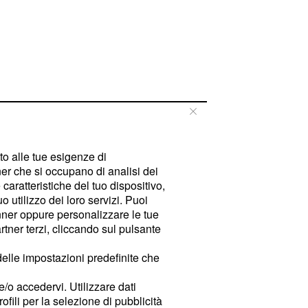
tto alle tue esigenze di
er che si occupano di analisi dei
caratteristiche del tuo dispositivo,
 utilizzo dei loro servizi. Puoi
ner oppure personalizzare le tue
tner terzi, cliccando sul pulsante
delle impostazioni predefinite che
e/o accedervi. Utilizzare dati
rofili per la selezione di pubblicità