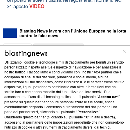
24 agosto
VIDEO
Blasting News lavora con l’Unione Europea nella lotta
contro le fake news
ABOUT
LINEA EDITORIALE
Utilizziamo i cookie e tecnologie simili di tracciamento per fornirti un servizio
Questa sezione offre informazioni trasparenti su Blasting
personalizzato rispetto alle tue esigenze di navigazione e per analizzare il
nostro traffico. Raccogliamo e condividiamo con i nostri
1624
partner che si
News, sui nostri processi editoriali e su come ci impegniamo a
occupano di analisi dei dati web, pubblicità e social media, alcune
creare news di qualità. Inoltre, afferma la nostra aderenza a
informazioni sul tuo dispositivo, come l’indirizzo IP e le caratteristiche del tuo
‘Trust Project - News with Integrity’
Blasting News non è
dispositivo, i quali potrebbero combinarle con altre informazioni che hai
ancora membro del programma, ma ha richiesto di farne
fornito loro o che hanno raccolto dal tuo utilizzo dei loro servizi. Puoi
parte; Trust Project non ha ancora effettuato una verifica di
acconsentire all’uso di tali tecnologie cliccando il pulsante
“Accetta tutti”
conformità agli standard.
presente su questo banner oppure personalizzare le tue scelte, anche
eventualmente negando il consenso al trattamento dei dati personali da
parte dei partner terzi, cliccando sul pulsante
“Personalizza”
.
Su di noi
Chiudendo questo banner (cliccando sul pulsante
“X”
in alto a destra),
acconsenti al permanere delle impostazioni predefinite che non consentono
Team editoriale
l’utilizzo di cookie o altri strumenti di tracciamento diversi dai tecnici.