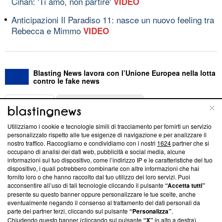
Cihan: 'Ti amo, non partire'
VIDEO
Anticipazioni Il Paradiso 11: nasce un nuovo feeling tra
Rebecca e Mimmo
VIDEO
Blasting News lavora con l’Unione Europea nella lotta
contro le fake news
ABOUT
LINEA EDITORIALE
Utilizziamo i cookie e tecnologie simili di tracciamento per fornirti un servizio
Questa sezione offre informazioni trasparenti su Blasting
personalizzato rispetto alle tue esigenze di navigazione e per analizzare il
nostro traffico. Raccogliamo e condividiamo con i nostri
1624
partner che si
News, sui nostri processi editoriali e su come ci impegniamo a
occupano di analisi dei dati web, pubblicità e social media, alcune
creare news di qualità. Inoltre, afferma la nostra aderenza a
informazioni sul tuo dispositivo, come l’indirizzo IP e le caratteristiche del tuo
‘Trust Project - News with Integrity’
Blasting News non è
dispositivo, i quali potrebbero combinarle con altre informazioni che hai
ancora membro del programma, ma ha richiesto di farne
fornito loro o che hanno raccolto dal tuo utilizzo dei loro servizi. Puoi
parte; Trust Project non ha ancora effettuato una verifica di
acconsentire all’uso di tali tecnologie cliccando il pulsante
“Accetta tutti”
conformità agli standard.
presente su questo banner oppure personalizzare le tue scelte, anche
eventualmente negando il consenso al trattamento dei dati personali da
parte dei partner terzi, cliccando sul pulsante
“Personalizza”
.
Su di noi
Chiudendo questo banner (cliccando sul pulsante
“X”
in alto a destra),