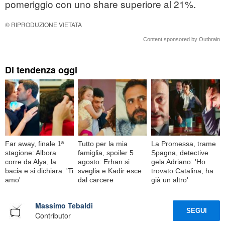
pomeriggio con uno share superiore al 21%.
© RIPRODUZIONE VIETATA
Content sponsored by Outbrain
Di tendenza oggi
Far away, finale 1ª
Tutto per la mia
La Promessa, trame
stagione: Albora
famiglia, spoiler 5
Spagna, detective
corre da Alya, la
agosto: Erhan si
gela Adriano: 'Ho
bacia e si dichiara: 'Ti
sveglia e Kadir esce
trovato Catalina, ha
amo'
dal carcere
già un altro'
Massimo Tebaldi
SEGUI
Contributor