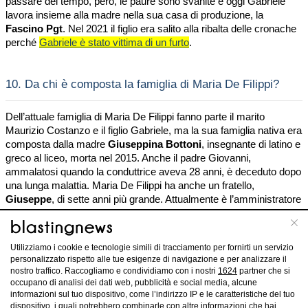
passare del tempo, però, le paure sono svanite e oggi Gabriele
lavora insieme alla madre nella sua casa di produzione, la
Fascino Pgt
. Nel 2021 il figlio era salito alla ribalta delle cronache
perché
Gabriele è stato vittima di un furto
.
10.
Da chi è composta la famiglia di Maria De Filippi?
Dell’attuale famiglia di Maria De Filippi fanno parte il marito
Maurizio Costanzo e il figlio Gabriele, ma la sua famiglia nativa era
composta dalla madre
Giuseppina Bottoni
, insegnante di latino e
greco al liceo, morta nel 2015. Anche il padre Giovanni,
ammalatosi quando la conduttrice aveva 28 anni, è deceduto dopo
una lunga malattia. Maria De Filippi ha anche un fratello,
Giuseppe
, di sette anni più grande. Attualmente è l’amministratore
delegato della
Fascino Pgt
.
Utilizziamo i cookie e tecnologie simili di tracciamento per fornirti un servizio
11.
Quando è nata l’amicizia tra Maria De Filippi e
personalizzato rispetto alle tue esigenze di navigazione e per analizzare il
Sabrina Ferilli?
nostro traffico. Raccogliamo e condividiamo con i nostri
1624
partner che si
occupano di analisi dei dati web, pubblicità e social media, alcune
informazioni sul tuo dispositivo, come l’indirizzo IP e le caratteristiche del tuo
L’amicizia tra Maria De Filippi e
Sabrina Ferilli
dura da diversi
dispositivo, i quali potrebbero combinarle con altre informazioni che hai