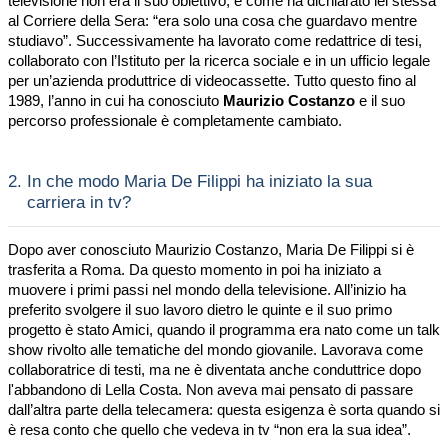
televisione non era il suo obiettivo, e come ha dichiarato lei stessa
al Corriere della Sera: “era solo una cosa che guardavo mentre
studiavo”. Successivamente ha lavorato come redattrice di tesi,
collaborato con l’Istituto per la ricerca sociale e in un ufficio legale
per un’azienda produttrice di videocassette. Tutto questo fino al
1989, l’anno in cui ha conosciuto
Maurizio Costanzo
e il suo
percorso professionale è completamente cambiato.
2.
In che modo Maria De Filippi ha iniziato la sua
carriera in tv?
Dopo aver conosciuto Maurizio Costanzo, Maria De Filippi si è
trasferita a Roma. Da questo momento in poi ha iniziato a
muovere i primi passi nel mondo della televisione. All’inizio ha
preferito svolgere il suo lavoro dietro le quinte e il suo primo
progetto è stato Amici, quando il programma era nato come un talk
show rivolto alle tematiche del mondo giovanile. Lavorava come
collaboratrice di testi, ma ne è diventata anche conduttrice dopo
l'abbandono di Lella Costa. Non aveva mai pensato di passare
dall’altra parte della telecamera: questa esigenza è sorta quando si
è resa conto che quello che vedeva in tv “non era la sua idea”.