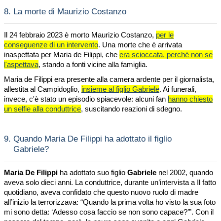
8.
La morte di Maurizio Costanzo
Il 24 febbraio 2023 è morto Maurizio Costanzo,
per le
conseguenze di un intervento
. Una morte che è arrivata
inaspettata per Maria de Filippi, che
era scioccata, perché non se
l'aspettava
, stando a fonti vicine alla famiglia.
Maria de Filippi era presente alla camera ardente per il giornalista,
allestita al Campidoglio,
insieme al figlio Gabriele
. Ai funerali,
invece, c'è stato un episodio spiacevole: alcuni fan
hanno chiesto
un selfie alla conduttrice
, suscitando reazioni di sdegno.
9.
Quando Maria De Filippi ha adottato il figlio
Gabriele?
Maria De Filippi
ha adottato suo figlio
Gabriele
nel 2002, quando
aveva solo dieci anni. La conduttrice, durante un’intervista a Il fatto
quotidiano, aveva confidato che questo nuovo ruolo di madre
all’inizio la terrorizzava: “Quando la prima volta ho visto la sua foto
mi sono detta: ‘Adesso cosa faccio se non sono capace?’”. Con il