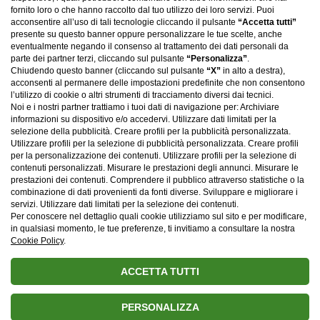
anni. Il rapporto è stato poi portato anche nel piccolo schermo,
fornito loro o che hanno raccolto dal tuo utilizzo dei loro servizi. Puoi
visto che hanno collaborato a diversi programmi televisivi come
acconsentire all’uso di tali tecnologie cliccando il pulsante
“Accetta tutti”
presente su questo banner oppure personalizzare le tue scelte, anche
Tú si que vales
e
Amici
, tanto che
i fan avevano chiesto che
eventualmente negando il consenso al trattamento dei dati personali da
Ferilli diventasse giudice fissa dello show
. Per quanto riguarda la
parte dei partner terzi, cliccando sul pulsante
“Personalizza”
.
loro amicizia Maria De Filippi, durante un’intervista a Sorrisi e
Chiudendo questo banner (cliccando sul pulsante
“X”
in alto a destra),
Canzoni, aveva dichiarato che Sabrina Ferilli è un’amica sempre
acconsenti al permanere delle impostazioni predefinite che non consentono
presente. Mentre sul suo modo di fare con l’attrice aveva
l’utilizzo di cookie o altri strumenti di tracciamento diversi dai tecnici.
affermato: “Sono una di quelle amiche che non chiama tutti i giorni,
Noi e i nostri partner trattiamo i tuoi dati di navigazione per: Archiviare
informazioni su dispositivo e/o accedervi. Utilizzare dati limitati per la
ma penso di esserci nei momenti importanti”.
selezione della pubblicità. Creare profili per la pubblicità personalizzata.
Utilizzare profili per la selezione di pubblicità personalizzata. Creare profili
per la personalizzazione dei contenuti. Utilizzare profili per la selezione di
contenuti personalizzati. Misurare le prestazioni degli annunci. Misurare le
prestazioni dei contenuti. Comprendere il pubblico attraverso statistiche o la
Chi segue il Canale Maria De Filippi?
combinazione di dati provenienti da fonti diverse. Sviluppare e migliorare i
servizi. Utilizzare dati limitati per la selezione dei contenuti.
Per conoscere nel dettaglio quali cookie utilizziamo sul sito e per modificare,
in qualsiasi momento, le tue preferenze, ti invitiamo a consultare la nostra
Cookie Policy
.
ACCETTA TUTTI
PERSONALIZZA