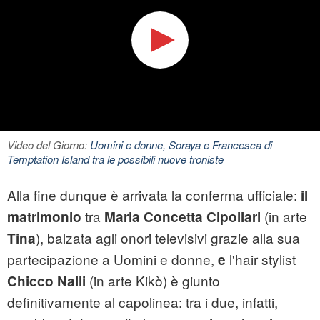
Video del Giorno:
Uomini e donne, Soraya e Francesca di
Temptation Island tra le possibili nuove troniste
Alla fine dunque è arrivata la conferma ufficiale:
il
tra
(in arte
matrimonio
Maria Concetta Cipollari
), balzata agli onori televisivi grazie alla sua
Tina
partecipazione a Uomini e donne,
l'hair stylist
e
(in arte Kikò) è giunto
Chicco Nalli
definitivamente al capolinea: tra i due, infatti,