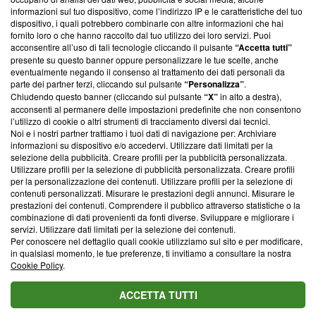
creare news di qualità. Inoltre, afferma la nostra aderenza a
informazioni sul tuo dispositivo, come l’indirizzo IP e le caratteristiche del tuo
‘Trust Project - News with Integrity’
Blasting News non è
dispositivo, i quali potrebbero combinarle con altre informazioni che hai
ancora membro del programma, ma ha richiesto di farne
fornito loro o che hanno raccolto dal tuo utilizzo dei loro servizi. Puoi
parte; Trust Project non ha ancora effettuato una verifica di
acconsentire all’uso di tali tecnologie cliccando il pulsante
“Accetta tutti”
conformità agli standard.
presente su questo banner oppure personalizzare le tue scelte, anche
eventualmente negando il consenso al trattamento dei dati personali da
parte dei partner terzi, cliccando sul pulsante
“Personalizza”
.
Su di noi
Chiudendo questo banner (cliccando sul pulsante
“X”
in alto a destra),
acconsenti al permanere delle impostazioni predefinite che non consentono
Team editoriale
l’utilizzo di cookie o altri strumenti di tracciamento diversi dai tecnici.
Noi e i nostri partner trattiamo i tuoi dati di navigazione per: Archiviare
Corporate
informazioni su dispositivo e/o accedervi. Utilizzare dati limitati per la
selezione della pubblicità. Creare profili per la pubblicità personalizzata.
Redazione
Utilizzare profili per la selezione di pubblicità personalizzata. Creare profili
per la personalizzazione dei contenuti. Utilizzare profili per la selezione di
Informativa Privacy
contenuti personalizzati. Misurare le prestazioni degli annunci. Misurare le
prestazioni dei contenuti. Comprendere il pubblico attraverso statistiche o la
Cookie Policy
combinazione di dati provenienti da fonti diverse. Sviluppare e migliorare i
servizi. Utilizzare dati limitati per la selezione dei contenuti.
Blasting SA, IDI CHE-247.845.224, Via Carlo Frasca, 3 - 6900
Per conoscere nel dettaglio quali cookie utilizziamo sul sito e per modificare,
Lugano (Svizzera) Tel:
+39 0690258937
in qualsiasi momento, le tue preferenze, ti invitiamo a consultare la nostra
Cookie Policy
.
© 2026 Blasting News
ACCETTA TUTTI