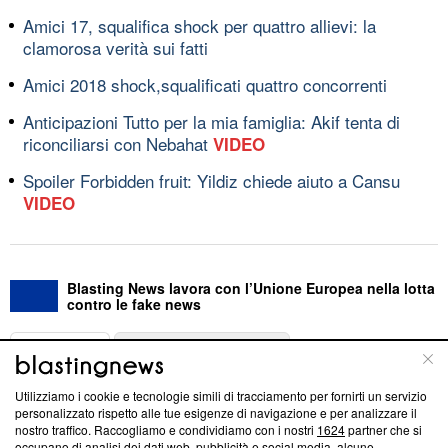
Amici 17, squalifica shock per quattro allievi: la
clamorosa verità sui fatti
Amici 2018 shock,squalificati quattro concorrenti
Anticipazioni Tutto per la mia famiglia: Akif tenta di
riconciliarsi con Nebahat
VIDEO
Spoiler Forbidden fruit: Yildiz chiede aiuto a Cansu
VIDEO
Blasting News lavora con l’Unione Europea nella lotta
contro le fake news
ABOUT
LINEA EDITORIALE
Utilizziamo i cookie e tecnologie simili di tracciamento per fornirti un servizio
Questa sezione offre informazioni trasparenti su Blasting
personalizzato rispetto alle tue esigenze di navigazione e per analizzare il
nostro traffico. Raccogliamo e condividiamo con i nostri
1624
partner che si
News, sui nostri processi editoriali e su come ci impegniamo a
occupano di analisi dei dati web, pubblicità e social media, alcune