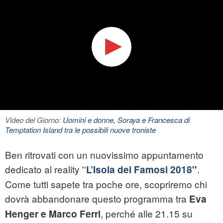
Video del Giorno:
Uomini e donne, Soraya e Francesca di
Temptation Island tra le possibili nuove troniste
Ben ritrovati con un nuovissimo appuntamento
dedicato al reality ''
.
L’Isola dei Famosi 2018
''
Come tutti sapete tra poche ore, scopriremo chi
dovrà abbandonare questo programma tra
Eva
, perché alle 21.15 su
Henger e Marco Ferri