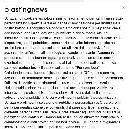
ABOUT
LINEA EDITORIALE
Utilizziamo i cookie e tecnologie simili di tracciamento per fornirti un servizio
Questa sezione offre informazioni trasparenti su Blasting
personalizzato rispetto alle tue esigenze di navigazione e per analizzare il
nostro traffico. Raccogliamo e condividiamo con i nostri
1624
partner che si
News, sui nostri processi editoriali e su come ci impegniamo a
occupano di analisi dei dati web, pubblicità e social media, alcune
creare news di qualità. Inoltre, afferma la nostra aderenza a
informazioni sul tuo dispositivo, come l’indirizzo IP e le caratteristiche del tuo
‘Trust Project - News with Integrity’
Blasting News non è
dispositivo, i quali potrebbero combinarle con altre informazioni che hai
ancora membro del programma, ma ha richiesto di farne
fornito loro o che hanno raccolto dal tuo utilizzo dei loro servizi. Puoi
parte; Trust Project non ha ancora effettuato una verifica di
acconsentire all’uso di tali tecnologie cliccando il pulsante
“Accetta tutti”
conformità agli standard.
presente su questo banner oppure personalizzare le tue scelte, anche
eventualmente negando il consenso al trattamento dei dati personali da
parte dei partner terzi, cliccando sul pulsante
“Personalizza”
.
Su di noi
Chiudendo questo banner (cliccando sul pulsante
“X”
in alto a destra),
acconsenti al permanere delle impostazioni predefinite che non consentono
Team editoriale
l’utilizzo di cookie o altri strumenti di tracciamento diversi dai tecnici.
Noi e i nostri partner trattiamo i tuoi dati di navigazione per: Archiviare
Corporate
informazioni su dispositivo e/o accedervi. Utilizzare dati limitati per la
selezione della pubblicità. Creare profili per la pubblicità personalizzata.
Redazione
Utilizzare profili per la selezione di pubblicità personalizzata. Creare profili
per la personalizzazione dei contenuti. Utilizzare profili per la selezione di
Informativa Privacy
contenuti personalizzati. Misurare le prestazioni degli annunci. Misurare le
prestazioni dei contenuti. Comprendere il pubblico attraverso statistiche o la
Cookie Policy
combinazione di dati provenienti da fonti diverse. Sviluppare e migliorare i
servizi. Utilizzare dati limitati per la selezione dei contenuti.