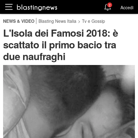
2
Accedi
NEWS & VIDEO
Blasting News Italia
>
Tv e Gossip
L'Isola dei Famosi 2018: è
scattato il primo bacio tra
due naufraghi