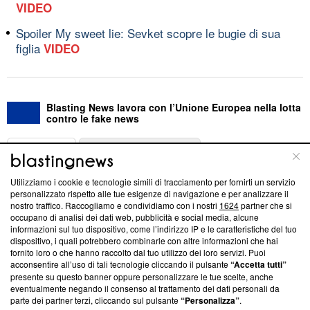
VIDEO
Spoiler My sweet lie: Sevket scopre le bugie di sua
figlia
VIDEO
Blasting News lavora con l’Unione Europea nella lotta
contro le fake news
ABOUT
LINEA EDITORIALE
Utilizziamo i cookie e tecnologie simili di tracciamento per fornirti un servizio
Questa sezione offre informazioni trasparenti su Blasting
personalizzato rispetto alle tue esigenze di navigazione e per analizzare il
nostro traffico. Raccogliamo e condividiamo con i nostri
1624
partner che si
News, sui nostri processi editoriali e su come ci impegniamo a
occupano di analisi dei dati web, pubblicità e social media, alcune
creare news di qualità. Inoltre, afferma la nostra aderenza a
informazioni sul tuo dispositivo, come l’indirizzo IP e le caratteristiche del tuo
‘Trust Project - News with Integrity’
Blasting News non è
dispositivo, i quali potrebbero combinarle con altre informazioni che hai
ancora membro del programma, ma ha richiesto di farne
fornito loro o che hanno raccolto dal tuo utilizzo dei loro servizi. Puoi
parte; Trust Project non ha ancora effettuato una verifica di
acconsentire all’uso di tali tecnologie cliccando il pulsante
“Accetta tutti”
conformità agli standard.
presente su questo banner oppure personalizzare le tue scelte, anche
eventualmente negando il consenso al trattamento dei dati personali da
parte dei partner terzi, cliccando sul pulsante
“Personalizza”
.
Su di noi