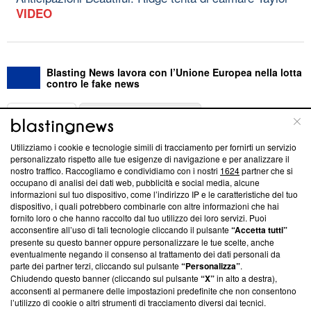
VIDEO
Blasting News lavora con l’Unione Europea nella lotta
contro le fake news
ABOUT
LINEA EDITORIALE
Utilizziamo i cookie e tecnologie simili di tracciamento per fornirti un servizio
Questa sezione offre informazioni trasparenti su Blasting
personalizzato rispetto alle tue esigenze di navigazione e per analizzare il
nostro traffico. Raccogliamo e condividiamo con i nostri
1624
partner che si
News, sui nostri processi editoriali e su come ci impegniamo a
occupano di analisi dei dati web, pubblicità e social media, alcune
creare news di qualità. Inoltre, afferma la nostra aderenza a
informazioni sul tuo dispositivo, come l’indirizzo IP e le caratteristiche del tuo
‘Trust Project - News with Integrity’
Blasting News non è
dispositivo, i quali potrebbero combinarle con altre informazioni che hai
ancora membro del programma, ma ha richiesto di farne
fornito loro o che hanno raccolto dal tuo utilizzo dei loro servizi. Puoi
parte; Trust Project non ha ancora effettuato una verifica di
acconsentire all’uso di tali tecnologie cliccando il pulsante
“Accetta tutti”
conformità agli standard.
presente su questo banner oppure personalizzare le tue scelte, anche
eventualmente negando il consenso al trattamento dei dati personali da
parte dei partner terzi, cliccando sul pulsante
“Personalizza”
.
Su di noi
Chiudendo questo banner (cliccando sul pulsante
“X”
in alto a destra),
acconsenti al permanere delle impostazioni predefinite che non consentono
Team editoriale
l’utilizzo di cookie o altri strumenti di tracciamento diversi dai tecnici.