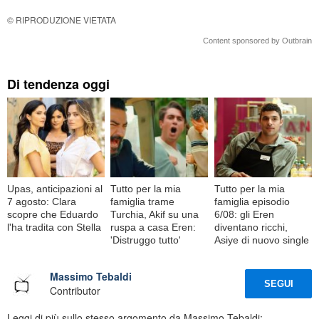
© RIPRODUZIONE VIETATA
Content sponsored by Outbrain
Di tendenza oggi
Upas, anticipazioni al
Tutto per la mia
Tutto per la mia
7 agosto: Clara
famiglia trame
famiglia episodio
scopre che Eduardo
Turchia, Akif su una
6/08: gli Eren
l'ha tradita con Stella
ruspa a casa Eren:
diventano ricchi,
'Distruggo tutto'
Asiye di nuovo single
Massimo Tebaldi
SEGUI
Contributor
Leggi di più sullo stesso argomento da Massimo Tebaldi: