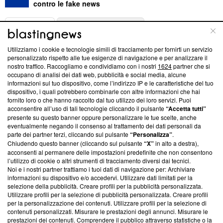
contro le fake news
ABOUT
LINEA EDITORIALE
Utilizziamo i cookie e tecnologie simili di tracciamento per fornirti un servizio
Questa sezione offre informazioni trasparenti su Blasting
personalizzato rispetto alle tue esigenze di navigazione e per analizzare il
nostro traffico. Raccogliamo e condividiamo con i nostri
1624
partner che si
News, sui nostri processi editoriali e su come ci impegniamo a
occupano di analisi dei dati web, pubblicità e social media, alcune
creare news di qualità. Inoltre, afferma la nostra aderenza a
informazioni sul tuo dispositivo, come l’indirizzo IP e le caratteristiche del tuo
‘Trust Project - News with Integrity’
Blasting News non è
dispositivo, i quali potrebbero combinarle con altre informazioni che hai
ancora membro del programma, ma ha richiesto di farne
fornito loro o che hanno raccolto dal tuo utilizzo dei loro servizi. Puoi
parte; Trust Project non ha ancora effettuato una verifica di
acconsentire all’uso di tali tecnologie cliccando il pulsante
“Accetta tutti”
conformità agli standard.
presente su questo banner oppure personalizzare le tue scelte, anche
eventualmente negando il consenso al trattamento dei dati personali da
parte dei partner terzi, cliccando sul pulsante
“Personalizza”
.
Su di noi
Chiudendo questo banner (cliccando sul pulsante
“X”
in alto a destra),
acconsenti al permanere delle impostazioni predefinite che non consentono
Team editoriale
l’utilizzo di cookie o altri strumenti di tracciamento diversi dai tecnici.
Noi e i nostri partner trattiamo i tuoi dati di navigazione per: Archiviare
Corporate
informazioni su dispositivo e/o accedervi. Utilizzare dati limitati per la
selezione della pubblicità. Creare profili per la pubblicità personalizzata.
Redazione
Utilizzare profili per la selezione di pubblicità personalizzata. Creare profili
per la personalizzazione dei contenuti. Utilizzare profili per la selezione di
Informativa Privacy
contenuti personalizzati. Misurare le prestazioni degli annunci. Misurare le
prestazioni dei contenuti. Comprendere il pubblico attraverso statistiche o la