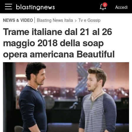
2
Accedi
NEWS & VIDEO
Blasting News Italia
>
Tv e Gossip
Trame italiane dal 21 al 26
maggio 2018 della soap
opera americana Beautiful