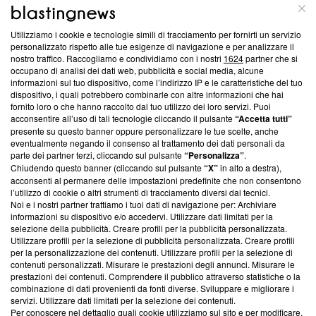
ABOUT
LINEA EDITORIALE
Utilizziamo i cookie e tecnologie simili di tracciamento per fornirti un servizio
Questa sezione offre informazioni trasparenti su Blasting
personalizzato rispetto alle tue esigenze di navigazione e per analizzare il
nostro traffico. Raccogliamo e condividiamo con i nostri
1624
partner che si
News, sui nostri processi editoriali e su come ci impegniamo a
occupano di analisi dei dati web, pubblicità e social media, alcune
creare news di qualità. Inoltre, afferma la nostra aderenza a
informazioni sul tuo dispositivo, come l’indirizzo IP e le caratteristiche del tuo
‘Trust Project - News with Integrity’
Blasting News non è
dispositivo, i quali potrebbero combinarle con altre informazioni che hai
ancora membro del programma, ma ha richiesto di farne
fornito loro o che hanno raccolto dal tuo utilizzo dei loro servizi. Puoi
parte; Trust Project non ha ancora effettuato una verifica di
acconsentire all’uso di tali tecnologie cliccando il pulsante
“Accetta tutti”
conformità agli standard.
presente su questo banner oppure personalizzare le tue scelte, anche
eventualmente negando il consenso al trattamento dei dati personali da
parte dei partner terzi, cliccando sul pulsante
“Personalizza”
.
Su di noi
Chiudendo questo banner (cliccando sul pulsante
“X”
in alto a destra),
acconsenti al permanere delle impostazioni predefinite che non consentono
Team editoriale
l’utilizzo di cookie o altri strumenti di tracciamento diversi dai tecnici.
Noi e i nostri partner trattiamo i tuoi dati di navigazione per: Archiviare
Corporate
informazioni su dispositivo e/o accedervi. Utilizzare dati limitati per la
selezione della pubblicità. Creare profili per la pubblicità personalizzata.
Redazione
Utilizzare profili per la selezione di pubblicità personalizzata. Creare profili
per la personalizzazione dei contenuti. Utilizzare profili per la selezione di
Informativa Privacy
contenuti personalizzati. Misurare le prestazioni degli annunci. Misurare le
prestazioni dei contenuti. Comprendere il pubblico attraverso statistiche o la
Cookie Policy
combinazione di dati provenienti da fonti diverse. Sviluppare e migliorare i
servizi. Utilizzare dati limitati per la selezione dei contenuti.
Blasting SA, IDI CHE-247.845.224, Via Carlo Frasca, 3 - 6900
Per conoscere nel dettaglio quali cookie utilizziamo sul sito e per modificare,