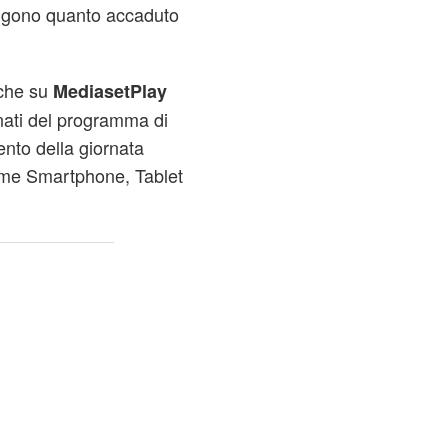
aggono quanto accaduto
nche su
MediasetPlay
onati del programma di
ento della giornata
come Smartphone, Tablet