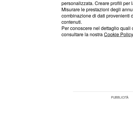
personalizzata. Creare profili per 
Inoltre, sull'isola delle tentazioni 
Misurare le prestazioni degli annun
famosa del Trono Over di Uomini e
combinazione di dati provenienti da 
, che avrà l'importante comp
Galgani
contenuti.
Per conoscere nel dettaglio quali c
Ida Platano che soffre per le contin
consultare la nostra
Cookie Policy
fidanzato riserva alle tentatrici del 
alcune indiscrezioni che circolano s
confronto è quello richiesto da
Ida 
dire addio al suo fidanzato Riccard
di più non vi resta che seguire la p
questa sera su Canale 5 alle 21.10.