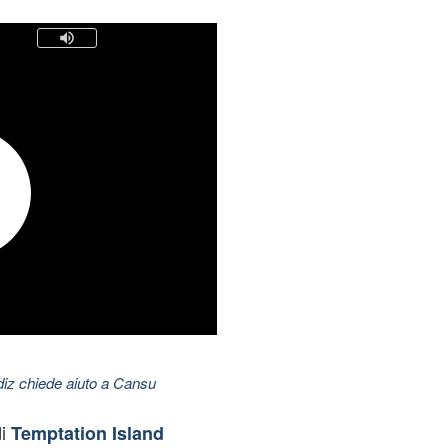
ldiz chiede aiuto a Cansu
di
Temptation Island