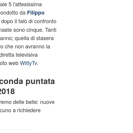
le 5 l'attesissima
condotto da
Filippo
, dopo il falò di confronto
maste sono cinque. Tanti
ranno; quella di stasera
ro che non avranno la
diretta televisiva
 sito web
WittyTv.
econda puntata
2018
remo delle belle: nuove
cuno a richiedere