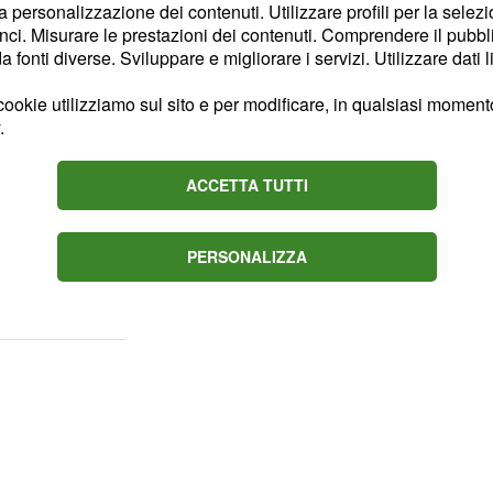
la personalizzazione dei contenuti. Utilizzare profili per la selez
approderà la dama più
ci. Misurare le prestazioni dei contenuti. Comprendere il pubblic
 Donne,
Gemma
fonti diverse. Sviluppare e migliorare i servizi. Utilizzare dati l
ito di consolare l'amica
ookie utilizziamo sul sito e per modificare, in qualsiasi momento,
ue avance che il suo
.
villaggio. Stando ad
ul web, un nuovo falò di
ACCETTA TUTTI
che decide di
Platano
o Guarnieri. Per saperne
PERSONALIZZA
untata che andrà in onda