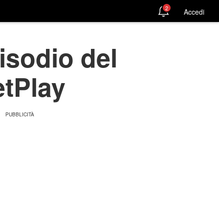
2
Accedi
isodio del
etPlay