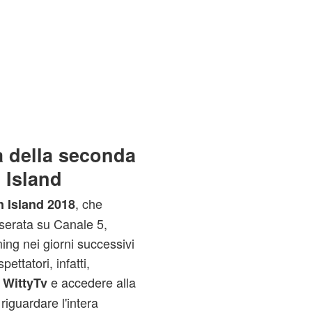
a della seconda
 Island
, che
n Island 2018
serata su Canale 5,
ming nei giorni successivi
pettatori, infatti,
o
e accedere alla
WittyTv
iguardare l'intera