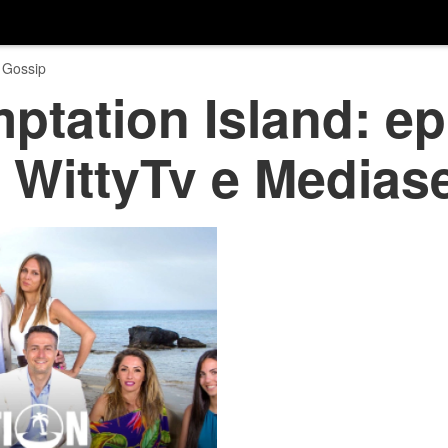
 Gossip
ptation Island: ep
u WittyTv e Medias