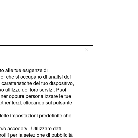
tto alle tue esigenze di
er che si occupano di analisi dei
caratteristiche del tuo dispositivo,
 utilizzo dei loro servizi. Puoi
ner oppure personalizzare le tue
tner terzi, cliccando sul pulsante
delle impostazioni predefinite che
e/o accedervi. Utilizzare dati
rofili per la selezione di pubblicità