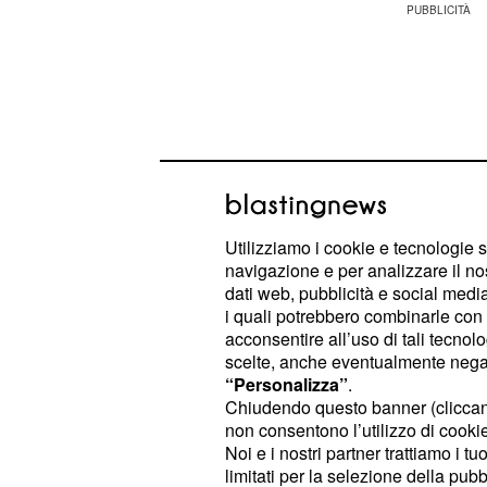
Utilizziamo i cookie e tecnologie s
navigazione e per analizzare il no
dati web, pubblicità e social media,
i quali potrebbero combinarle con a
acconsentire all’uso di tali tecnol
scelte, anche eventualmente negand
Protagonisti della serata saranno d
“Personalizza”
.
Chiudendo questo banner (clicca
la coppia uscita dal pro
Valentina,
non consentono l’utilizzo di cookie 
settimana da separati, ma che quest
Noi e i nostri partner trattiamo i t
nuovo falò richiesto da Oronzo per s
limitati per la selezione della pubb