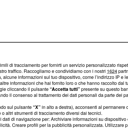
imili di tracciamento per fornirti un servizio personalizzato rispe
stro traffico. Raccogliamo e condividiamo con i nostri
1624
partn
 alcune informazioni sul tuo dispositivo, come l’indirizzo IP e le 
ltre informazioni che hai fornito loro o che hanno raccolto dal tuo
ogie cliccando il pulsante
“Accetta tutti”
presente su questo ban
o il consenso al trattamento dei dati personali da parte dei par
i nuovo
Oronzo e
ndo sul pulsante
“X”
in alto a destra), acconsenti al permanere 
gramma la scorsa
o altri strumenti di tracciamento diversi dai tecnici.
a sera ritornerà con un
uoi dati di navigazione per: Archiviare informazioni su dispositivo 
cusarsi con la fidanzata.
licità. Creare profili per la pubblicità personalizzata. Utilizzare p