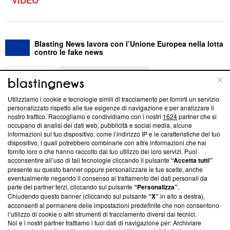
Blasting News lavora con l’Unione Europea nella lotta
contro le fake news
ABOUT
LINEA EDITORIALE
Utilizziamo i cookie e tecnologie simili di tracciamento per fornirti un servizio
Questa sezione offre informazioni trasparenti su Blasting
personalizzato rispetto alle tue esigenze di navigazione e per analizzare il
nostro traffico. Raccogliamo e condividiamo con i nostri
1624
partner che si
News, sui nostri processi editoriali e su come ci impegniamo a
occupano di analisi dei dati web, pubblicità e social media, alcune
creare news di qualità. Inoltre, afferma la nostra aderenza a
informazioni sul tuo dispositivo, come l’indirizzo IP e le caratteristiche del tuo
‘Trust Project - News with Integrity’
Blasting News non è
dispositivo, i quali potrebbero combinarle con altre informazioni che hai
ancora membro del programma, ma ha richiesto di farne
fornito loro o che hanno raccolto dal tuo utilizzo dei loro servizi. Puoi
parte; Trust Project non ha ancora effettuato una verifica di
acconsentire all’uso di tali tecnologie cliccando il pulsante
“Accetta tutti”
conformità agli standard.
presente su questo banner oppure personalizzare le tue scelte, anche
eventualmente negando il consenso al trattamento dei dati personali da
parte dei partner terzi, cliccando sul pulsante
“Personalizza”
.
Su di noi
Chiudendo questo banner (cliccando sul pulsante
“X”
in alto a destra),
acconsenti al permanere delle impostazioni predefinite che non consentono
Team editoriale
l’utilizzo di cookie o altri strumenti di tracciamento diversi dai tecnici.
Noi e i nostri partner trattiamo i tuoi dati di navigazione per: Archiviare
Corporate